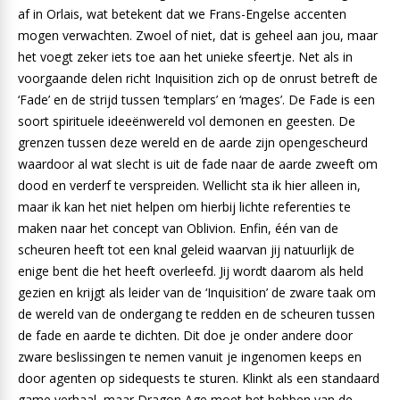
af in Orlais, wat betekent dat we Frans-Engelse accenten
mogen verwachten. Zwoel of niet, dat is geheel aan jou, maar
het voegt zeker iets toe aan het unieke sfeertje. Net als in
voorgaande delen richt Inquisition zich op de onrust betreft de
‘Fade’ en de strijd tussen ‘templars’ en ‘mages’. De Fade is een
soort spirituele ideeënwereld vol demonen en geesten. De
grenzen tussen deze wereld en de aarde zijn opengescheurd
waardoor al wat slecht is uit de fade naar de aarde zweeft om
dood en verderf te verspreiden. Wellicht sta ik hier alleen in,
maar ik kan het niet helpen om hierbij lichte referenties te
maken naar het concept van Oblivion. Enfin, één van de
scheuren heeft tot een knal geleid waarvan jij natuurlijk de
enige bent die het heeft overleefd. Jij wordt daarom als held
gezien en krijgt als leider van de ‘Inquisition’ de zware taak om
de wereld van de ondergang te redden en de scheuren tussen
de fade en aarde te dichten. Dit doe je onder andere door
zware beslissingen te nemen vanuit je ingenomen keeps en
door agenten op sidequests te sturen. Klinkt als een standaard
game verhaal, maar Dragon Age moet het hebben van de