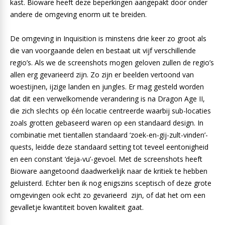
kast. Bioware heeft deze beperkingen aangepakt door onder
andere de omgeving enorm uit te breiden.
De omgeving in Inquisition is minstens drie keer zo groot als
die van voorgaande delen en bestaat uit vijf verschillende
regio’s. Als we de screenshots mogen geloven zullen de regio’s
allen erg gevarieerd zijn. Zo zijn er beelden vertoond van
woestijnen, ijzige landen en jungles. Er mag gesteld worden
dat dit een verwelkomende verandering is na Dragon Age II,
die zich slechts op één locatie centreerde waarbij sub-locaties
zoals grotten gebaseerd waren op een standaard design. In
combinatie met tientallen standaard ‘zoek-en-gij-zult-vinden’-
quests, leidde deze standaard setting tot teveel eentonigheid
en een constant ‘deja-vu’-gevoel. Met de screenshots heeft
Bioware aangetoond daadwerkelijk naar de kritiek te hebben
geluisterd. Echter ben ik nog enigszins sceptisch of deze grote
omgevingen ook echt zo gevarieerd zijn, of dat het om een
gevalletje kwantiteit boven kwaliteit gaat.