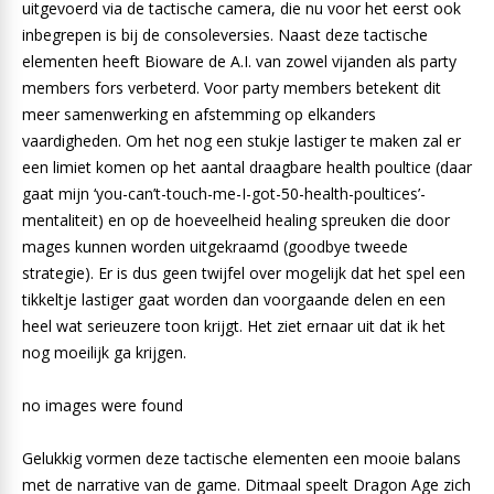
uitgevoerd via de tactische camera, die nu voor het eerst ook
inbegrepen is bij de consoleversies. Naast deze tactische
elementen heeft Bioware de A.I. van zowel vijanden als party
members fors verbeterd. Voor party members betekent dit
meer samenwerking en afstemming op elkanders
vaardigheden. Om het nog een stukje lastiger te maken zal er
een limiet komen op het aantal draagbare health poultice (daar
gaat mijn ‘you-can’t-touch-me-I-got-50-health-poultices’-
mentaliteit) en op de hoeveelheid healing spreuken die door
mages kunnen worden uitgekraamd (goodbye tweede
strategie). Er is dus geen twijfel over mogelijk dat het spel een
tikkeltje lastiger gaat worden dan voorgaande delen en een
heel wat serieuzere toon krijgt. Het ziet ernaar uit dat ik het
nog moeilijk ga krijgen.
no images were found
Gelukkig vormen deze tactische elementen een mooie balans
met de narrative van de game. Ditmaal speelt Dragon Age zich