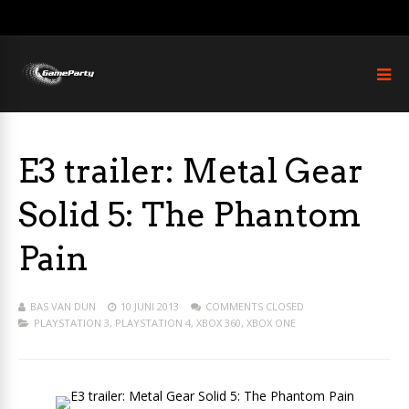
E3 trailer: Metal Gear
Solid 5: The Phantom
Pain
BAS VAN DUN
10 JUNI 2013
COMMENTS CLOSED
PLAYSTATION 3
,
PLAYSTATION 4
,
XBOX 360
,
XBOX ONE