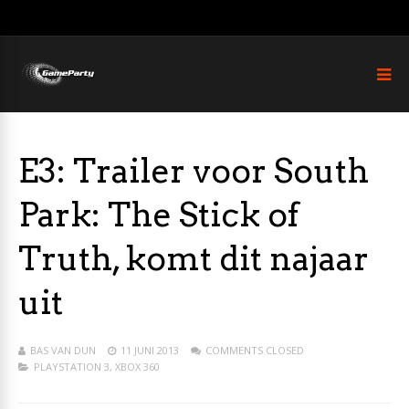
E3: Trailer voor South
Park: The Stick of
Truth, komt dit najaar
uit
BAS VAN DUN
11 JUNI 2013
COMMENTS CLOSED
PLAYSTATION 3
,
XBOX 360