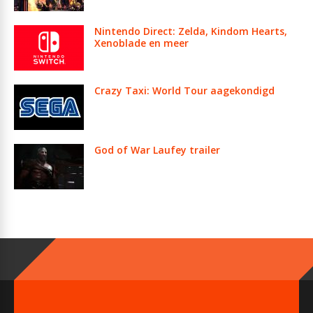
Nintendo Direct: Zelda, Kindom Hearts,
Xenoblade en meer
Crazy Taxi: World Tour aagekondigd
God of War Laufey trailer