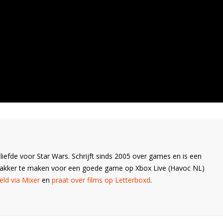
liefde voor Star Wars. Schrijft sinds 2005 over games en is een
Wakker te maken voor een goede game op Xbox Live (Havoc NL)
ld via Mixer
en
praat over films op Letterboxd
.