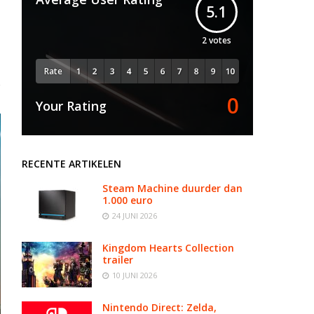
5.1
2
votes
Rate
0
Your Rating
RECENTE ARTIKELEN
Steam Machine duurder dan
1.000 euro
24 JUNI 2026
Kingdom Hearts Collection
trailer
10 JUNI 2026
Nintendo Direct: Zelda,