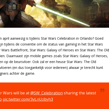
en april aanwezig is tijdens Star Wars Celebration in Orlando? Goed
ijn tijdens de conventie om de status van gaming in het Star Wars
r Wars Battlefront, Star Wars: Galaxy of Heroes en Star Wars: The Ol
zien. Daarnaast zijn mobile games zoals Star Wars: Galaxy of Heroes,
elen op de beursvloer. Ook zal er een heuse Star Wars: The Old
loeren (en dus toegankelijk voor iedereen) alwaar je terecht kunt
igners achter de game.
r Wars will be at
@SW_Celebration
sharing the latest
o
pic.twitter.com/3vLnUzbyh3