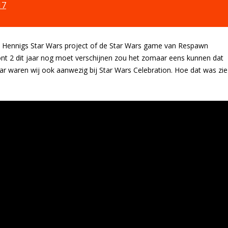
17
my Hennigs Star Wars project of de Star Wars game van Respawn
ront 2 dit jaar nog moet verschijnen zou het zomaar eens kunnen dat
ar waren wij ook aanwezig bij Star Wars Celebration. Hoe dat was zie