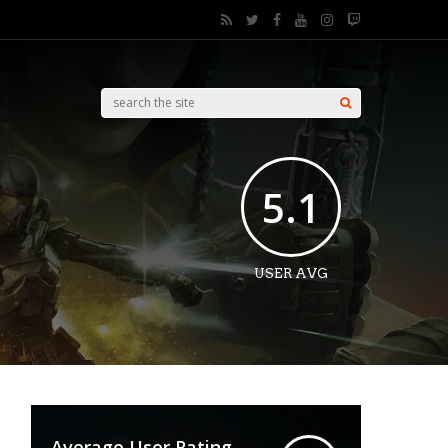
5.1
USER AVG
Average User Rating