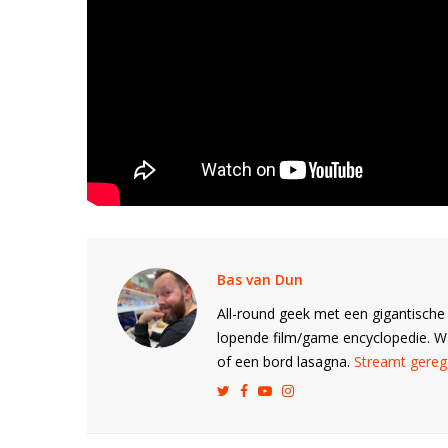
Bas van Dun
All-round geek met een gigantische 
lopende film/game encyclopedie. 
of een bord lasagna.
Streamt gerege