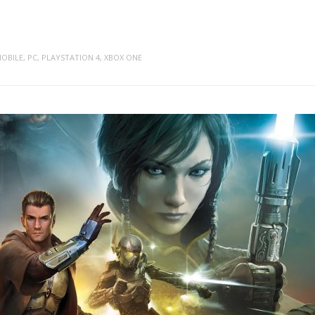
OBILE
,
PC
,
PLAYSTATION 4
,
XBOX ONE