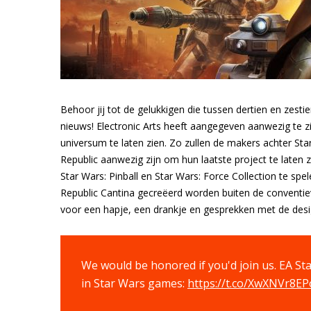
Behoor jij tot de gelukkigen die tussen dertien en zesti
nieuws! Electronic Arts heeft aangegeven aanwezig te z
universum te laten zien. Zo zullen de makers achter Sta
Republic aanwezig zijn om hun laatste project te laten 
Star Wars: Pinball en Star Wars: Force Collection te sp
Republic Cantina gecreëerd worden buiten de conventiev
voor een hapje, een drankje en gesprekken met de des
We would be honored if you'd join us. EA Sta
in Star Wars games:
https://t.co/XwXNVr8EP