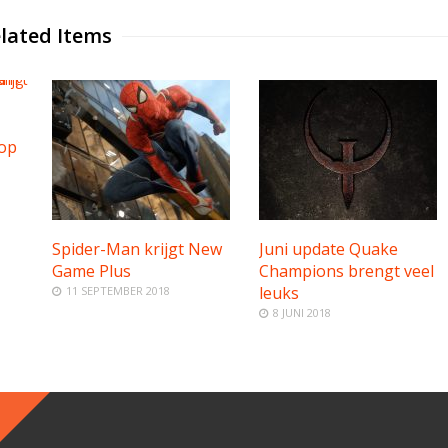
lated Items
 op
Spider-Man krijgt New
Juni update Quake
Game Plus
Champions brengt veel
leuks
11 SEPTEMBER 2018
8 JUNI 2018