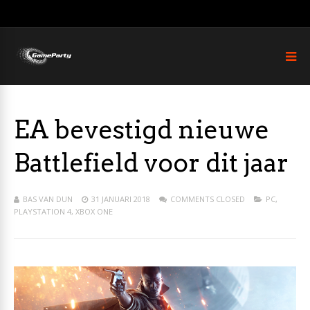
EA bevestigd nieuwe
Battlefield voor dit jaar
BAS VAN DUN
31 JANUARI 2018
COMMENTS CLOSED
PC
,
PLAYSTATION 4
,
XBOX ONE