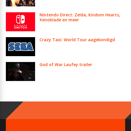
Nintendo Direct: Zelda, Kindom Hearts,
Xenoblade en meer
Crazy Taxi: World Tour aagekondigd
God of War Laufey trailer