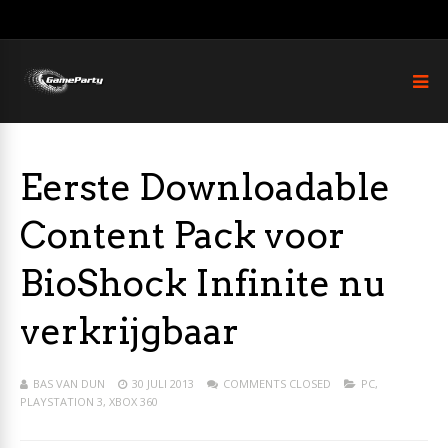
Eerste Downloadable
Content Pack voor
BioShock Infinite nu
verkrijgbaar
BAS VAN DUN
30 JULI 2013
COMMENTS CLOSED
PC
,
PLAYSTATION 3
,
XBOX 360