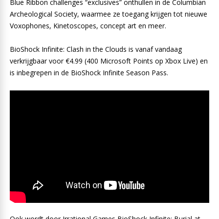
Blue Ribbon challenges “exclusives” onthullen in de Columbian
Archeological Society, waarmee ze toegang krijgen tot nieuwe
Voxophones, Kinetoscopes, concept art en meer.
BioShock Infinite: Clash in the Clouds is vanaf vandaag
verkrijgbaar voor €4.99 (400 Microsoft Points op Xbox Live) en
is inbegrepen in de BioShock Infinite Season Pass.
Ook wordt door Irrational Games BioShock Infinite: Burial at