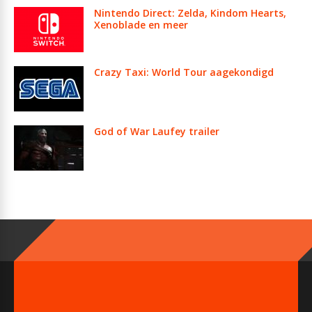
Nintendo Direct: Zelda, Kindom Hearts,
Xenoblade en meer
Crazy Taxi: World Tour aagekondigd
God of War Laufey trailer