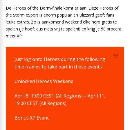
De Heroes of the Dorm-finale komt er aan. Deze Heroes of
the Storm eSport is enorm populair en Blizzard geeft fans
leuke extra’s. Zo is aankomend weekend elke hero gratis te
spelen (je hoeft dus niets vrij te spelen!) en krijg je 50 procent
meer XP.
Just log onto Heroes during the following
time frames to take part in these events:
Unlocked Heroes Weekend
April 8, 19:00 CEST (All Regions) – April 11,
19:00 CEST (All Regions)
Bonus XP Event