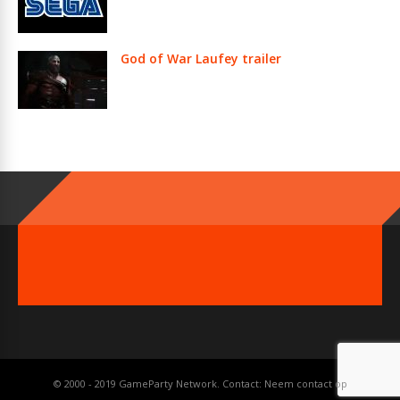
God of War Laufey trailer
© 2000 - 2019 GameParty Network. Contact:
Neem contact op