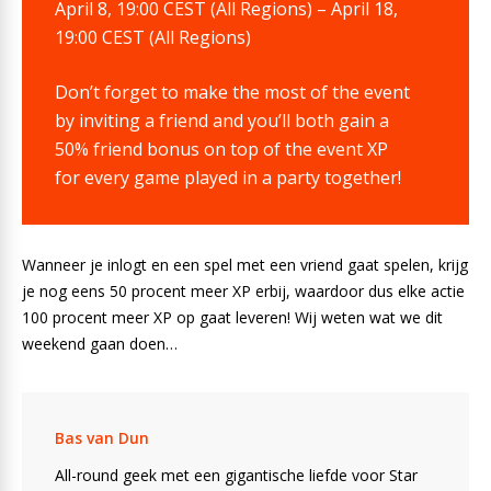
April 8, 19:00 CEST (All Regions) – April 18,
19:00 CEST (All Regions)
Don’t forget to make the most of the event
by inviting a friend and you’ll both gain a
50% friend bonus on top of the event XP
for every game played in a party together!
Wanneer je inlogt en een spel met een vriend gaat spelen, krijg
je nog eens 50 procent meer XP erbij, waardoor dus elke actie
100 procent meer XP op gaat leveren! Wij weten wat we dit
weekend gaan doen…
Bas van Dun
All-round geek met een gigantische liefde voor Star