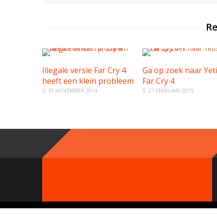
Re
Illegale versie Far Cry 4
Ga op zoek naar Yeti
heeft een klein probleem
Far Cry 4
19 NOVEMBER 2014
27 FEBRUARI 2015
© 2000 - 2019 GameParty Network. Contact:
Neem contact op