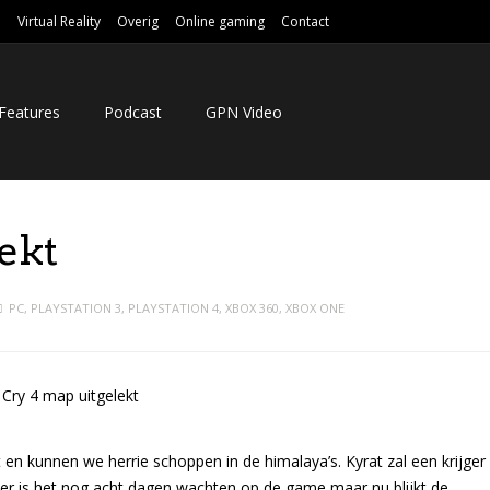
e
Virtual Reality
Overig
Online gaming
Contact
Features
Podcast
GPN Video
ekt
PC
,
PLAYSTATION 3
,
PLAYSTATION 4
,
XBOX 360
,
XBOX ONE
n kunnen we herrie schoppen in de himalaya’s. Kyrat zal een krijger
chter is het nog acht dagen wachten op de game maar nu blijkt de