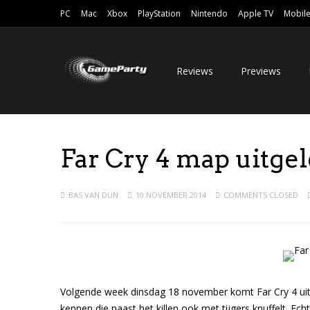
PC
Mac
Xbox
PlayStation
Nintendo
Apple TV
Mobil
Reviews
Previews
Far Cry 4 map uitgel
BAS VAN DUN
10 NOVEMBER 2014
COMMENTS CLOSED
Volgende week dinsdag 18 november komt Far Cry 4 uit e
kennen die naast het killen ook met tijgers knuffelt. E