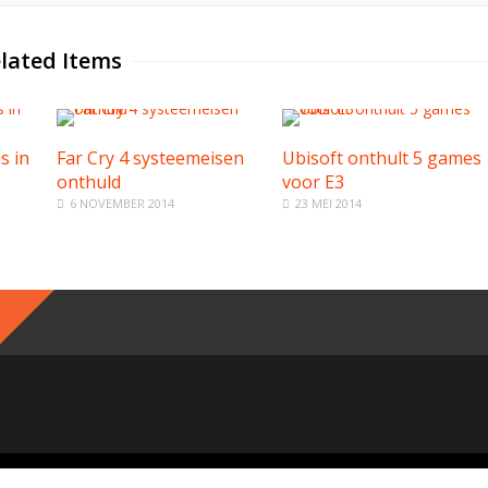
lated Items
s in
Far Cry 4 systeemeisen
Ubisoft onthult 5 games
onthuld
voor E3
6 NOVEMBER 2014
23 MEI 2014