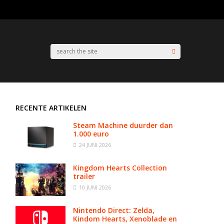
RECENTE ARTIKELEN
Steam Machine duurder dan
1.000 euro
24 JUNI 2026
Kingdom Hearts Collection
trailer
10 JUNI 2026
Nintendo Direct: Zelda,
Kindom Hearts, Xenoblade en