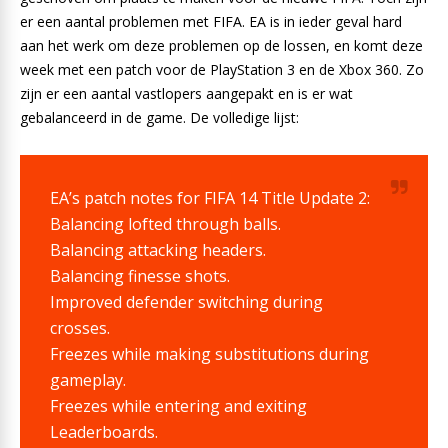
er een aantal problemen met FIFA. EA is in ieder geval hard
aan het werk om deze problemen op de lossen, en komt deze
week met een patch voor de PlayStation 3 en de Xbox 360. Zo
zijn er een aantal vastlopers aangepakt en is er wat
gebalanceerd in de game. De volledige lijst:
EA’s patch notes for FIFA 14 Title Update 2:
Balancing lofted through balls.
Balancing attacking headers.
Balancing finesse shots.
Improved defender switching during
crosses.
Freezes while making substitutions during
gameplay.
Freezes while entering and exiting
Leaderboards.