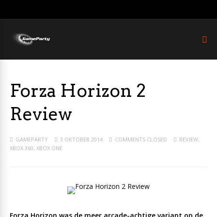
Forza Horizon 2
Review
GAMEPARTY
3 OKTOBER 2014
COMMENTS CLOSED
REVIEW
,
XBOX 360
,
XBOX ONE
Forza Horizon was de meer arcade-achtige variant op de