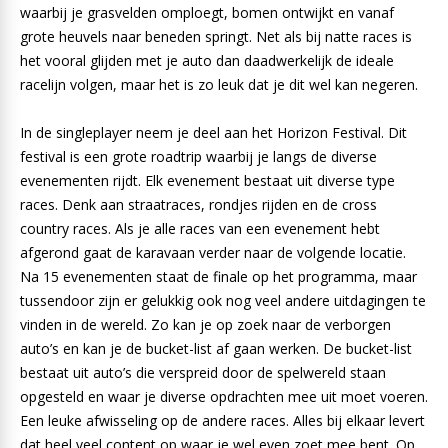
waarbij je grasvelden omploegt, bomen ontwijkt en vanaf
grote heuvels naar beneden springt. Net als bij natte races is
het vooral glijden met je auto dan daadwerkelijk de ideale
racelijn volgen, maar het is zo leuk dat je dit wel kan negeren.
In de singleplayer neem je deel aan het Horizon Festival. Dit
festival is een grote roadtrip waarbij je langs de diverse
evenementen rijdt. Elk evenement bestaat uit diverse type
races. Denk aan straatraces, rondjes rijden en de cross
country races. Als je alle races van een evenement hebt
afgerond gaat de karavaan verder naar de volgende locatie.
Na 15 evenementen staat de finale op het programma, maar
tussendoor zijn er gelukkig ook nog veel andere uitdagingen te
vinden in de wereld. Zo kan je op zoek naar de verborgen
auto’s en kan je de bucket-list af gaan werken. De bucket-list
bestaat uit auto’s die verspreid door de spelwereld staan
opgesteld en waar je diverse opdrachten mee uit moet voeren.
Een leuke afwisseling op de andere races. Alles bij elkaar levert
dat heel veel content op waar je wel even zoet mee bent. Op