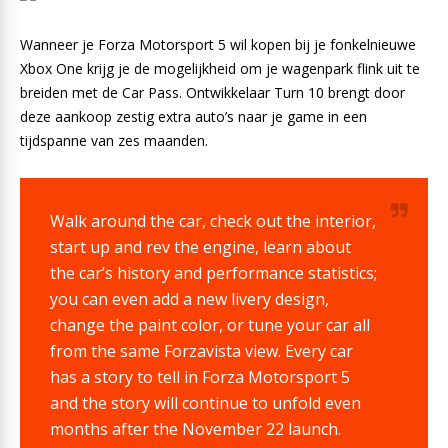
Wanneer je Forza Motorsport 5 wil kopen bij je fonkelnieuwe
Xbox One krijg je de mogelijkheid om je wagenpark flink uit te
breiden met de Car Pass. Ontwikkelaar Turn 10 brengt door
deze aankoop zestig extra auto’s naar je game in een
tijdspanne van zes maanden.
Walk around the car, check out the interior,
start up and rev the engine, learn about
the car’s history and performance statistics;
you can even add a new livery design,
change the paint color, or tune your car all
from the same Forzavista view. Every car
has a story to tell in Forza Motorsport 5
and the story will continue to unfold even
months after the November 22 launch.