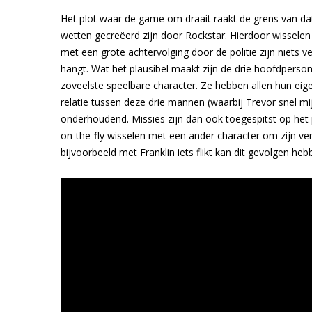
Het plot waar de game om draait raakt de grens van dat
wetten gecreëerd zijn door Rockstar. Hierdoor wisselen
met een grote achtervolging door de politie zijn niets ver
hangt. Wat het plausibel maakt zijn de drie hoofdperso
zoveelste speelbare character. Ze hebben allen hun eig
relatie tussen deze drie mannen (waarbij Trevor snel mij
onderhoudend. Missies zijn dan ook toegespitst op het p
on-the-fly wisselen met een ander character om zijn ver
bijvoorbeeld met Franklin iets flikt kan dit gevolgen he