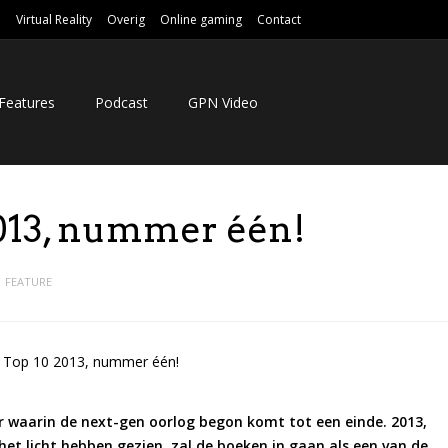
e
Virtual Reality
Overig
Online gaming
Contact
Features
Podcast
GPN Video
013, nummer één!
FEATURE
aar waarin de next-gen oorlog begon komt tot een einde. 2013,
et licht hebben gezien, zal de boeken in gaan als een van de