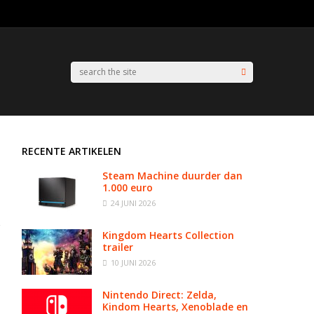
RECENTE ARTIKELEN
Steam Machine duurder dan
1.000 euro
24 JUNI 2026
Kingdom Hearts Collection
trailer
10 JUNI 2026
Nintendo Direct: Zelda,
Kindom Hearts, Xenoblade en