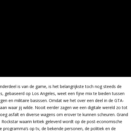
nderdeel is van de game, is het belangrijkste toch nog steeds de
tos, gebaseerd op Los Angeles, weet een fijne mix te bieden tussen
gen en militaire basissen. Omdat we het over een deel in de GTA-
an waar jij wilde. Nooit eerder zagen we een digitale wereld zo tot
enoeg asfalt en diverse wagens om erover te kunnen scheuren. Grand
n Rockstar waarin kritiek geleverd wordt op de post-economische
 de programma’s op tv, de bekende personen, de politiek en de