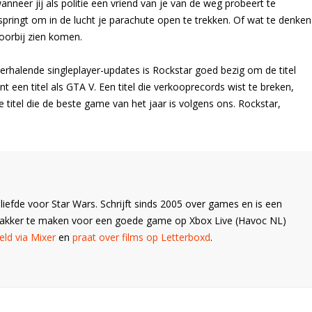
anneer jij als politie een vriend van je van de weg probeert te
ringt om in de lucht je parachute open te trekken. Of wat te denken
oorbij zien komen.
erhalende singleplayer-updates is Rockstar goed bezig om de titel
 een titel als GTA V. Een titel die verkooprecords wist te breken,
ie titel die de beste game van het jaar is volgens ons. Rockstar,
liefde voor Star Wars. Schrijft sinds 2005 over games en is een
Wakker te maken voor een goede game op Xbox Live (Havoc NL)
ld via Mixer
en
praat over films op Letterboxd
.