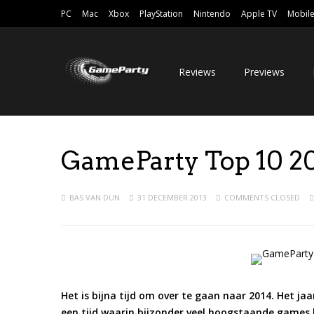
PC
Mac
Xbox
PlayStation
Nintendo
Apple TV
Mobil
Reviews
Previews
GameParty Top 10 2
BAS VAN DUN
31 DECEMBER 2013
COMMENTS CLOSED
Het is bijna tijd om over te gaan naar 2014. Het j
een tijd waarin bijzonder veel hoogstaande games h