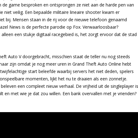
in de game besproken en ontsprongen ze niet aan de harde pen van
 niet veilig. Een bepaalde militaire lineaire shooter kwam er
niet bij. Mensen staan in de rij voor de nieuwe telefoon genaamd
Weazel News is de perfecte parodie op Fox. Verwaarloosbaar?
alleen een stukje digitaal racegebied is, het zorgt ervoor dat de stad
heft Auto V doorgebracht, misschien staat de teller nu nog steeds
maar zijn omdat je nog meer uren in Grand Theft Auto Online hebt
ijfelachtige start beleefde waarbij servers het niet deden, spelers
nspeelbare momenten, lijkt het nu te draaien als een zonnetje.
beleven een compleet nieuw verhaal. De vrijheid uit de singleplayer i
lt en met wie je dat zou willen. Een bank overvallen met je vrienden?