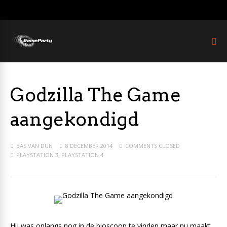
Godzilla The Game
aangekondigd
BAS VAN DUN
8 DECEMBER 2014
COMMENTS CLOSED
PLAYSTATION 3
,
PLAYSTATION 4
Hij was onlangs nog in de bioscoop te vinden maar nu maakt