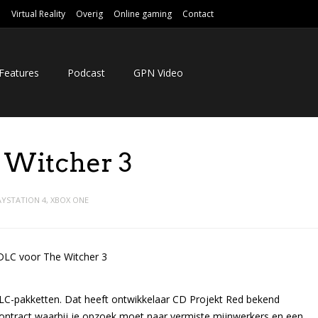
e
Virtual Reality
Overig
Online gaming
Contact
Features
Podcast
GPN Video
 Witcher 3
AYSTATION 4
,
XBOX ONE
DLC-pakketten. Dat heeft ontwikkelaar CD Projekt Red bekend
contract waarbij je opzoek moet naar vermiste mijnwerkers en een