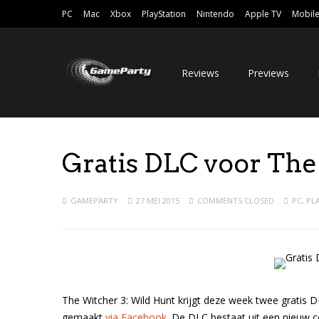
PC
Mac
Xbox
PlayStation
Nintendo
Apple TV
Mobil
Reviews
Previews
Gratis DLC voor The
GAMEPARTY
27 MEI 2015
COMMENTS CLOSED
PC
,
PL
The Witcher 3: Wild Hunt krijgt deze week twee gratis 
gemaakt
via Facebook
. De DLC bestaat uit een nieuw 