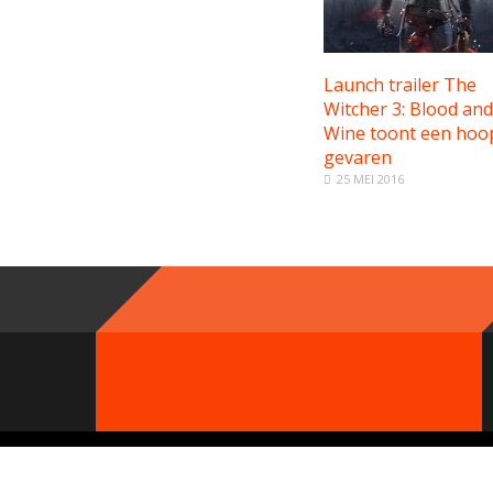
Launch trailer The
Witcher 3: Blood and
Wine toont een hoo
gevaren
25 MEI 2016
© 2000 - 2019 GameParty Network. Contact:
Neem contact op