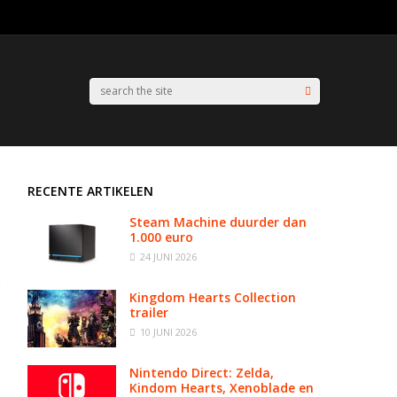
RECENTE ARTIKELEN
Steam Machine duurder dan
1.000 euro
24 JUNI 2026
Kingdom Hearts Collection
trailer
10 JUNI 2026
Nintendo Direct: Zelda,
Kindom Hearts, Xenoblade en