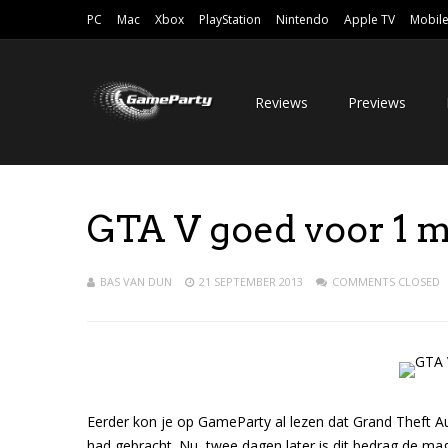
PC
Mac
Xbox
PlayStation
Nintendo
Apple TV
Mobil
Reviews
Previews
GTA V goed voor 1 m
BAS VAN DUN
21 SEPTEMBER 2013
COMMENTS CLOSED
Eerder kon je op GameParty al lezen dat Grand Theft Au
had gebracht. Nu, twee dagen later is dit bedrag de mag