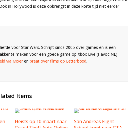
Ook in Hollywood is deze opbrengst in deze korte tijd niet eerder
liefde voor Star Wars. Schrijft sinds 2005 over games en is een
Wakker te maken voor een goede game op Xbox Live (Havoc NL)
ld via Mixer
en
praat over films op Letterboxd
.
lated Items
gen
Heists op 10 maart naar
San Andreas Flight
Grand Theft Auto Online
School komt naar GTA