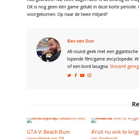
Dit is nog geen één game gelukt in deze korte periode. 
voorgekomen. Op naar de twee miljard?
Bas van Dun
All-round geek met een gigantische 
lopende film/game encyclopedie. 
of een bord lasagna.
Streamt gerege
Re
GTA V: Beach Bum
iFruit nu ook te krij
verschijnt op 19
op Android