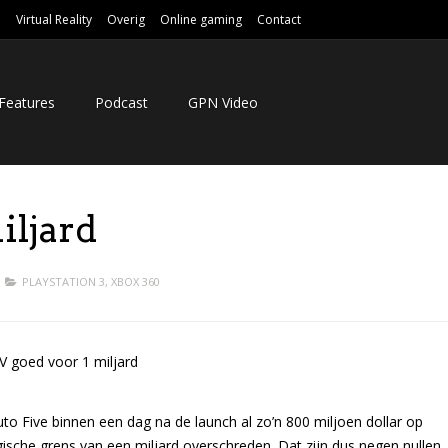
e
Virtual Reality
Overig
Online gaming
Contact
Features
Podcast
GPN Video
iljard
PLAYSTATION 3
,
XBOX 360
to Five binnen een dag na de launch al zo’n 800 miljoen dollar op
ische grens van een miljard overschreden. Dat zijn dus negen nullen.