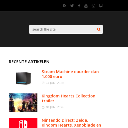
RECENTE ARTIKELEN
Steam Machine duurder dan
1.000 euro
24 JUNI 2026
Kingdom Hearts Collection
trailer
10 JUNI 2026
Nintendo Direct: Zelda,
Kindom Hearts, Xenoblade en