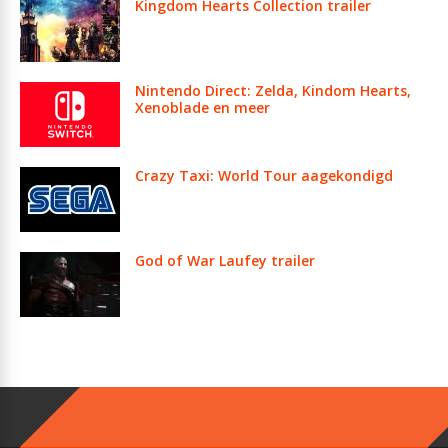
Kingdom Hearts Collection trailer
Nintendo Direct: Zelda, Kindom Hearts,
Xenoblade en meer
Crazy Taxi: World Tour aagekondigd
God of War Laufey trailer