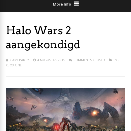
More Info
Halo Wars 2
aangekondigd
GAMEPARTY
4 AUGUSTUS 2015
COMMENTS CLOSED
PC
,
XBOX ONE