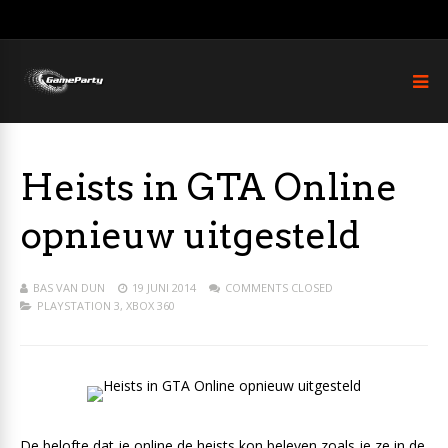
Heists in GTA Online
opnieuw uitgesteld
BAS VAN DUN
19 JUNI 2014
COMMENTS CLOSED
PLAYSTATION 3
,
XBOX 360
De belofte dat je online de heists kon beleven zoals je ze in de