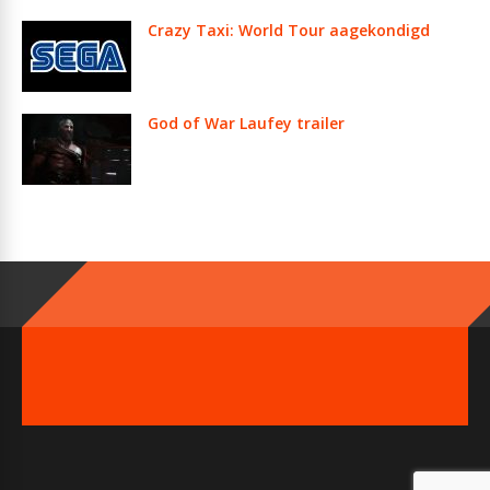
Crazy Taxi: World Tour aagekondigd
God of War Laufey trailer