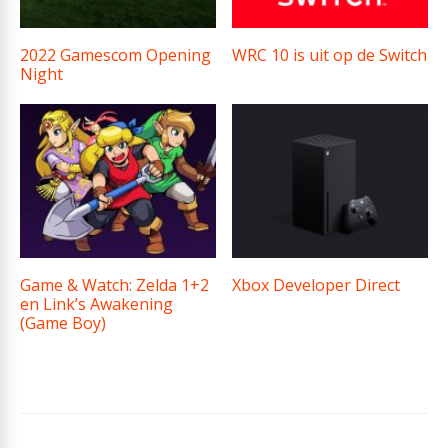
2022 Gamescom Opening
WRC 10 is uit op de Switch
Night
Game & Watch: Zelda 1+2
Xbox Developer Direct
en Link’s Awakening
(Game Boy)