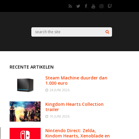
RECENTE ARTIKELEN
Steam Machine duurder dan
1.000 euro
24 JUNI 2026
Kingdom Hearts Collection
trailer
10 JUNI 2026
Nintendo Direct: Zelda,
Kindom Hearts, Xenoblade en