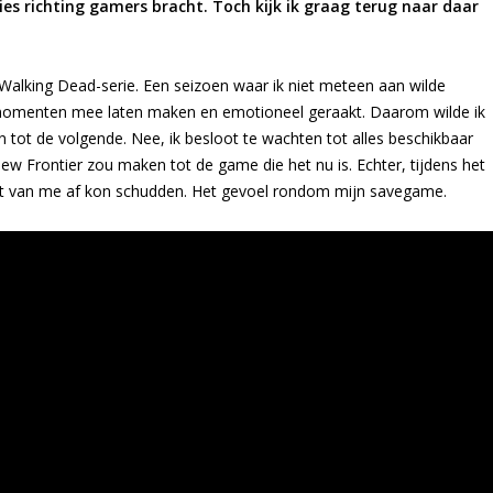
ties richting gamers bracht. Toch kijk ik graag terug naar daar
s Walking Dead-serie. Een seizoen waar ik niet meteen aan wilde
e momenten mee laten maken en emotioneel geraakt. Daarom wilde ik
n tot de volgende. Nee, ik besloot te wachten tot alles beschikbaar
 New Frontier zou maken tot de game die het nu is. Echter, tijdens het
iet van me af kon schudden. Het gevoel rondom mijn savegame.