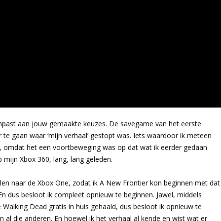
anpast aan jouw gemaakte keuzes. De savegame van het eerste
te gaan waar ‘mijn verhaal’ gestopt was. Iets waardoor ik meteen
n, omdat het een voortbeweging was op dat wat ik eerder gedaan
 mijn Xbox 360, lang, lang geleden.
elen naar de Xbox One, zodat ik A New Frontier kon beginnen met dat
En dus besloot ik compleet opnieuw te beginnen. Jawel, middels
 Walking Dead gratis in huis gehaald, dus besloot ik opnieuw te
 al die anderen. En hoewel ik het verhaal al kende en wist wat er