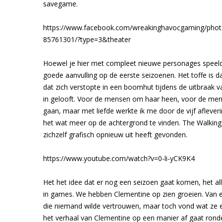
savegame.
https://www.facebook.com/wreakinghavocgaming/pho
85761301/?type=3&theater
Hoewel je hier met compleet nieuwe personages speelde
goede aanvulling op de eerste seizoenen. Het toffe is 
dat zich verstopte in een boomhut tijdens de uitbraak v
in gelooft. Voor de mensen om haar heen, voor de mens
gaan, maar met liefde werkte ik me door de vijf aflever
het wat meer op de achtergrond te vinden. The Walkin
zichzelf grafisch opnieuw uit heeft gevonden.
https://www.youtube.com/watch?v=0-li-yCK9K4
Het het idee dat er nog een seizoen gaat komen, het a
in games. We hebben Clementine op zien groeien. Van ee
die niemand wilde vertrouwen, maar toch vond wat ze eig
het verhaal van Clementine op een manier af gaat ronde