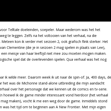
t, voor Telltale doeleinden, soepeler. Maar wederom was het het
weg te leggen. Zelfs na het voltooien van het verhaal, na die
eteen kon ik verder met seizoen 2, ook grafisch flink sterker. Het
n Clementine (die je in seizoen 2 mag spelen in plaats van Lee),
 een meisje van haar leeftijd niet mee zou moeten mogen maken.
logische spel dat de overlevenden spelen. Qua verhaal was het nog
ar ik wilde meer. Daarom week ik uit naar de spin-of. Ja, 400 days, d
r het was de Michonne stand-alone uitbreiding die mijn aandacht
erhaal over het personage dat we kennen uit de comics en tv-serie.
En hoewel ik de game minder interessant vond hierdoor (het verhaal
ee mag maken), vocht ik me een weg door de game. Inmiddels stond
en was het tijd om te beginnen aan A New Frontier. Met mijn eigen