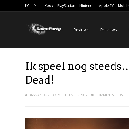
PC
Mac
Xbox
PlayStation
Nintendo
Apple TV
Mobil
Reviews
Previews
Ik speel nog steeds
Dead!
BAS VAN DUN
28 SEPTEMBER 2017
COMMENTS CLOSED