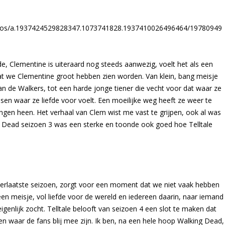
tos/a.1937424529828347.1073741828.1937410026496464/19780949
, Clementine is uiteraard nog steeds aanwezig, voelt het als een
dat we Clementine groot hebben zien worden. Van klein, bang meisje
an de Walkers, tot een harde jonge tiener die vecht voor dat waar ze
en waar ze liefde voor voelt. Een moeilijke weg heeft ze weer te
ingen heen. Het verhaal van Clem wist me vast te grijpen, ook al was
g Dead seizoen 3 was een sterke en toonde ook goed hoe Telltale
llerlaatste seizoen, zorgt voor een moment dat we niet vaak hebben
n meisje, vol liefde voor de wereld en iedereen daarin, naar iemand
enlijk zocht. Telltale belooft van seizoen 4 een slot te maken dat
n waar de fans blij mee zijn. Ik ben, na een hele hoop Walking Dead,