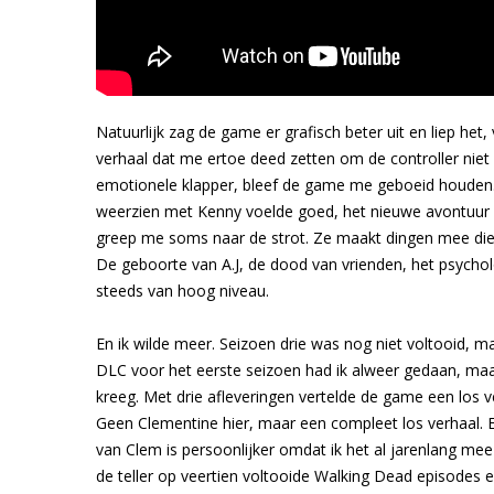
Natuurlijk zag de game er grafisch beter uit en liep he
verhaal dat me ertoe deed zetten om de controller niet 
emotionele klapper, bleef de game me geboeid houden. M
weerzien met Kenny voelde goed, het nieuwe avontuur va
greep me soms naar de strot. Ze maakt dingen mee die
De geboorte van A.J, de dood van vrienden, het psycho
steeds van hoog niveau.
En ik wilde meer. Seizoen drie was nog niet voltooid, ma
DLC voor het eerste seizoen had ik alweer gedaan, maa
kreeg. Met drie afleveringen vertelde de game een los v
Geen Clementine hier, maar een compleet los verhaal. 
van Clem is persoonlijker omdat ik het al jarenlang m
de teller op veertien voltooide Walking Dead episodes 