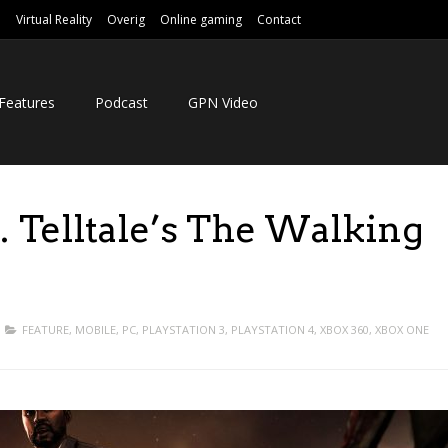
e
Virtual Reality
Overig
Online gaming
Contact
Features
Podcast
GPN Video
… Telltale’s The Walking
FEATURE
,
MOBILE
,
PC
,
PLAYSTATION 3
,
PLAYSTATION 4
,
XBOX 360
,
XBOX ONE