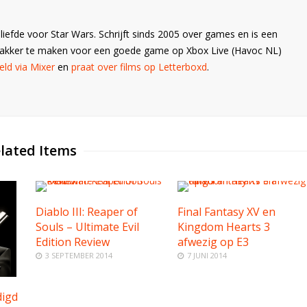
liefde voor Star Wars. Schrijft sinds 2005 over games en is een
Wakker te maken voor een goede game op Xbox Live (Havoc NL)
ld via Mixer
en
praat over films op Letterboxd
.
lated Items
Diablo III: Reaper of
Final Fantasy XV en
Souls – Ultimate Evil
Kingdom Hearts 3
Edition Review
afwezig op E3
3 SEPTEMBER 2014
7 JUNI 2014
igd