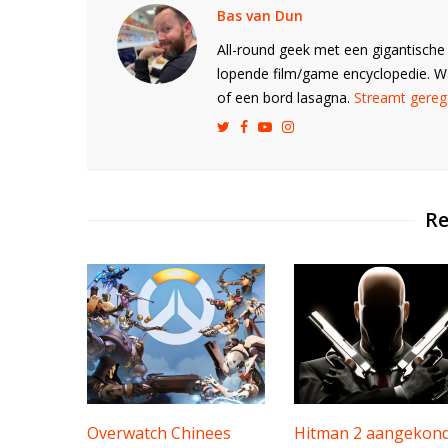
Bas van Dun
All-round geek met een gigantische 
lopende film/game encyclopedie. 
of een bord lasagna.
Streamt gerege
Re
Overwatch Chinees
Hitman 2 aangekond