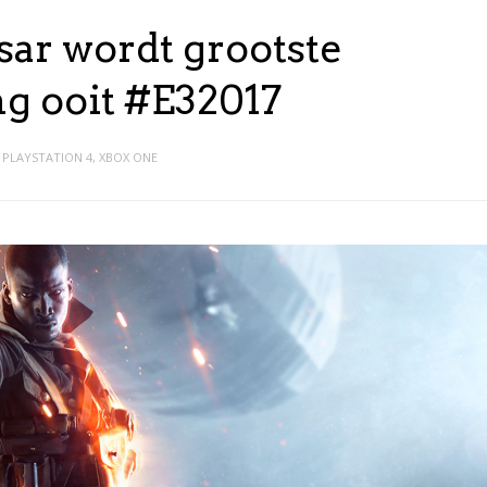
sar wordt grootste
ing ooit #E32017
,
PLAYSTATION 4
,
XBOX ONE