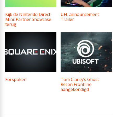
Kijk de Nintendo Direct
UFL announcement
Mini: Partner Showcase
Trailer
terug
Forspoken
Tom Clancy’s Ghost
Recon Frontline
aangekondigd