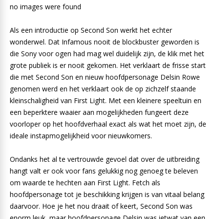
no images were found
Als een introductie op Second Son werkt het echter
wonderwel. Dat Infamous nooit de blockbuster geworden is
die Sony voor ogen had mag wel duidelijk zijn, de klik met het
grote publiek is er nooit gekomen. Het verklaart de frisse start
die met Second Son en nieuw hoofdpersonage Delsin Rowe
genomen werd en het verklaart ook de op zichzelf staande
kleinschaligheid van First Light. Met een kleinere speeltuin en
een beperktere waaier aan mogelijkheden fungeert deze
voorloper op het hoofdverhaal exact als wat het moet zijn, de
ideale instapmogelijkheid voor nieuwkomers.
Ondanks het al te vertrouwde gevoel dat over de uitbreiding
hangt valt er ook voor fans gelukkig nog genoeg te beleven
om waarde te hechten aan First Light. Fetch als
hoofdpersonage tot je beschikking krijgen is van vitaal belang
daarvoor. Hoe je het nou draait of keert, Second Son was
enorm leuk, maar hoofdpersonage Delsin was ietwat van een