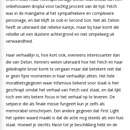
onbehouwen droplul voor tachtig procent van de tijd. Fetch
was in de maingame al het sympathiekere en complexere
personage, en dat blijft ze ook in Second Son. Net als Delsin
heeft ze uiteraard dat rebelse kantje, maar bij haar komt die
rebellie uit een duistere achtergrond en niet simpelweg uit
verwaandheid.
Haar verhaallijn is, hoe kort ook, eveneens interessanter dan
die van Delsin. Kenners weten uiteraard hoe het Fetch en haar
gekidnapte broer komt te vergaan maar dat betekent niet dat
er geen fijne momenten in haar verhaallijn zitten. Het hele
moraliteitsgegeven waar Infamous bekend voor staat is hier
geschrapt omdat het verhaal van Fetch vast staat, en dat lijkt
toch een iets betere focus in het verhaal op te leveren. De
setpiece die als finale missie fungeert kun je zelfs als
memorabel omschrijven. Een andere gegeven dat First Light
het spelen waard maakt is dat de actie nog steeds als een huis
staat. Hoewel je slechts Neon tot je beschikking hebt en de