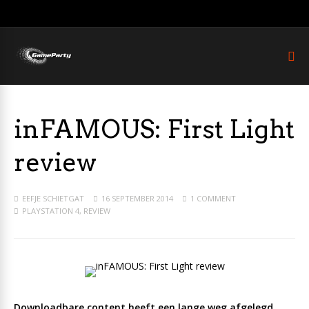
inFAMOUS: First Light
review
EEFJE SCHIETGAT
16 SEPTEMBER 2014
1 COMMENT
PLAYSTATION 4
,
REVIEW
Downloadbare content heeft een lange weg afgelegd