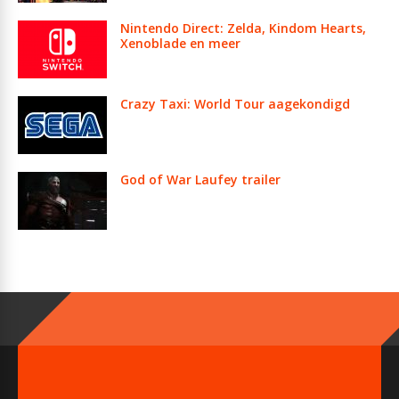
Nintendo Direct: Zelda, Kindom Hearts,
Xenoblade en meer
Crazy Taxi: World Tour aagekondigd
God of War Laufey trailer