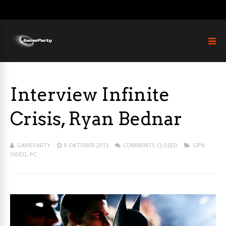
Interview Infinite
Crisis, Ryan Bednar
GAMEPARTY
8 OKTOBER 2013
COMMENTS CLOSED
GPN
VIDEO
,
PC