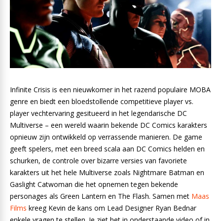
Infinite Crisis is een nieuwkomer in het razend populaire MOBA
genre en biedt een bloedstollende competitieve player vs.
player vechtervaring gesitueerd in het legendarische DC
Multiverse – een wereld waarin bekende DC Comics karakters
opnieuw zijn ontwikkeld op verrassende manieren. De game
geeft spelers, met een breed scala aan DC Comics helden en
schurken, de controle over bizarre versies van favoriete
karakters uit het hele Multiverse zoals Nightmare Batman en
Gaslight Catwoman die het opnemen tegen bekende
personages als Green Lantern en The Flash. Samen met
Maas
Films
kreeg Kevin de kans om Lead Designer Ryan Bednar
enkele vragen te stellen. Je ziet het in onderstaande video of in