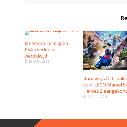
Re
Meer dan 22 miljoen
PS4's verkocht
wereldwijd
30 APRIL 2015
Runaways DLC-pakk
voor LEGO Marvel S
Heroes 2 aangekond
10 APRIL 2018