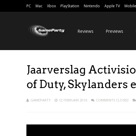
PC
Mac
Xbox
PlayStation
Nintendo
Apple TV
Mobil
Reviews
Previews
Jaarverslag Activisi
of Duty, Skylanders
GAMEPARTY
12 FEBRUARI 2016
COMMENTS CLOSED