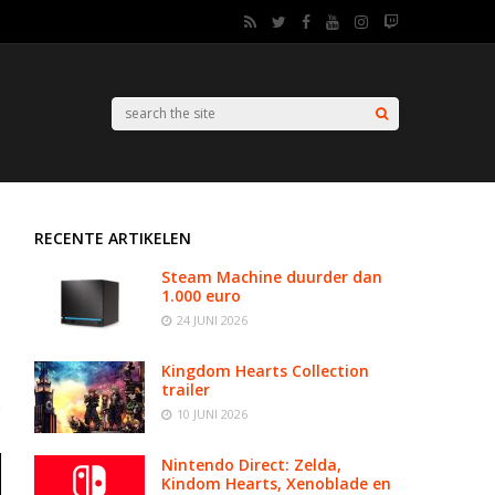
RECENTE ARTIKELEN
Steam Machine duurder dan
1.000 euro
24 JUNI 2026
Kingdom Hearts Collection
trailer
10 JUNI 2026
Nintendo Direct: Zelda,
Kindom Hearts, Xenoblade en