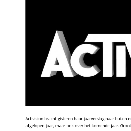
Activision bracht gisteren haar jaarverslag naar buite
afgelopen jaar, maar ook over het komende jaar. Grootste