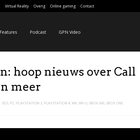
e
Virtual Reality
Overig
Online gaming
Contact
Features
Podcast
GPN Video
on: hoop nieuws over Call
 en meer
3DS
,
PC
,
PLAYSTATION 3
,
PLAYSTATION 4
,
WII
,
WII U
,
XBOX 360
,
XBOX ONE