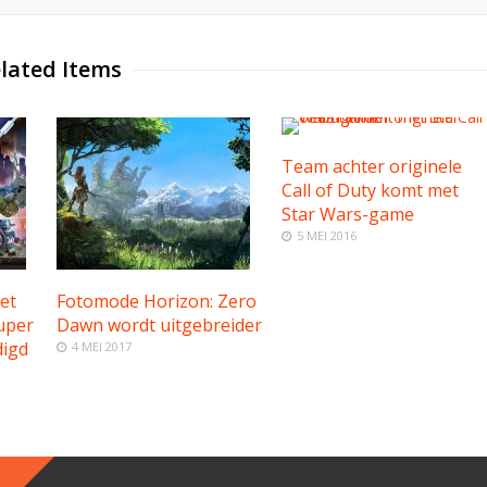
lated Items
Team achter originele
Call of Duty komt met
Star Wars-game
5 MEI 2016
et
Fotomode Horizon: Zero
uper
Dawn wordt uitgebreider
igd
4 MEI 2017