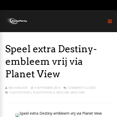
Speel extra Destiny-
embleem vrij via
Planet View
BAS VAN DUN
4 SEPTEMBER 2014
COMMENTS CLOSED
PLAYSTATION 3
,
PLAYSTATION 4
,
XBOX 360
,
XBOX ONE