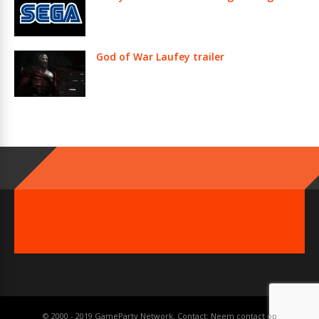
God of War Laufey trailer
© 2000 - 2019 GameParty Network. Contact:
Neem contact op