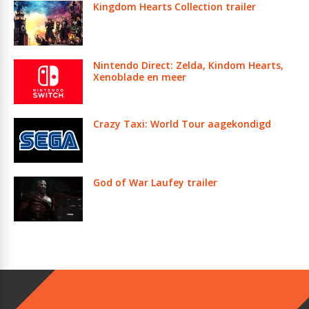
Kingdom Hearts Collection trailer
Nintendo Direct: Zelda, Kindom Hearts,
Xenoblade en meer
Crazy Taxi: World Tour aagekondigd
God of War Laufey trailer