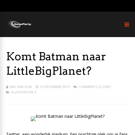
Komt Batman naar
LittleBigPlanet?
BAS VAN DUN
12 DECEMBER 2013
COMMENTS CLOSED
PLAYSTATION 3
Twitter, een wonderlijk medium. Een prachtige plek om je fans