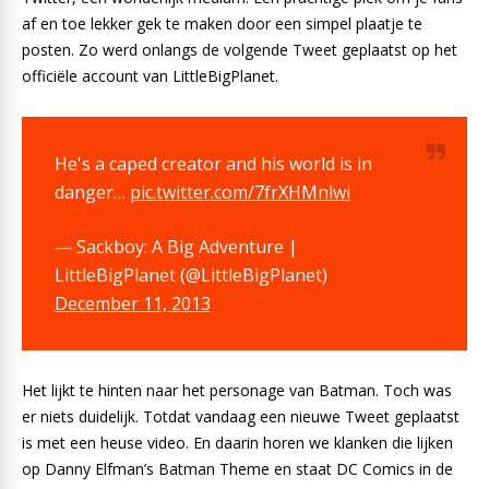
af en toe lekker gek te maken door een simpel plaatje te
posten. Zo werd onlangs de volgende Tweet geplaatst op het
officiële account van LittleBigPlanet.
He's a caped creator and his world is in
danger…
pic.twitter.com/7frXHMnlwi
— Sackboy: A Big Adventure |
LittleBigPlanet (@LittleBigPlanet)
December 11, 2013
Het lijkt te hinten naar het personage van Batman. Toch was
er niets duidelijk. Totdat vandaag een nieuwe Tweet geplaatst
is met een heuse video. En daarin horen we klanken die lijken
op Danny Elfman’s Batman Theme en staat DC Comics in de