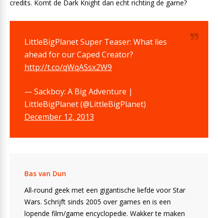
credits. Komt de Dark Knight dan echt richting de game?
LittleBigPlanet Super Teaser: What lies
ahead for our Caped Creator?
http://t.co/qWqASsx2W9
— Sackboy: A Big Adventure |
LittleBigPlanet (@LittleBigPlanet)
December 12, 2013
Bas van Dun
All-round geek met een gigantische liefde voor Star
Wars. Schrijft sinds 2005 over games en is een
lopende film/game encyclopedie. Wakker te maken