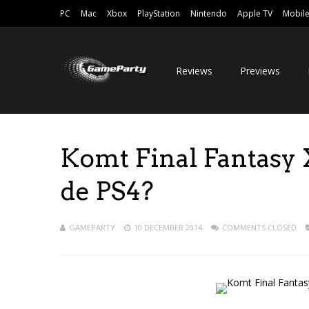
PC
Mac
Xbox
PlayStation
Nintendo
Apple TV
Mobil
Reviews
Previews
Komt Final Fantasy
de PS4?
GAMEPARTY
10 DECEMBER 2014
COMMENTS CLOSED