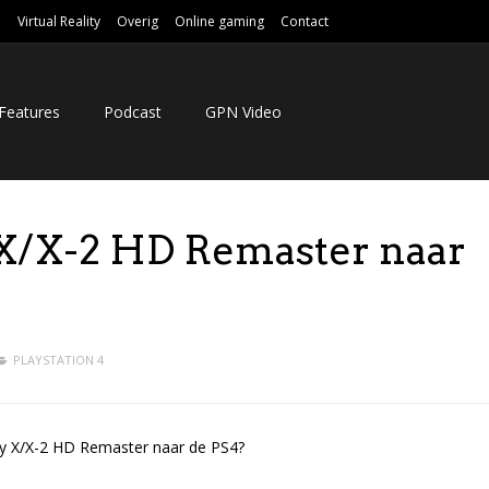
e
Virtual Reality
Overig
Online gaming
Contact
Features
Podcast
GPN Video
 X/X-2 HD Remaster naar
PLAYSTATION 4