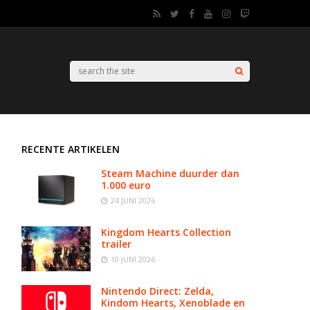
RECENTE ARTIKELEN
Steam Machine duurder dan
1.000 euro
24 JUNI 2026
Kingdom Hearts Collection
trailer
10 JUNI 2026
Nintendo Direct: Zelda,
Kindom Hearts, Xenoblade en