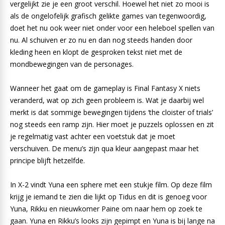
vergelijkt zie je een groot verschil. Hoewel het niet zo mooi is
als de ongelofelijk grafisch gelikte games van tegenwoordig,
doet het nu ook weer niet onder voor een heleboel spellen van
nu. Al schuiven er zo nu en dan nog steeds handen door
kleding heen en klopt de gesproken tekst niet met de
mondbewegingen van de personages.
Wanneer het gaat om de gameplay is Final Fantasy X niets
veranderd, wat op zich geen probleem is. Wat je daarbij wel
merkt is dat sommige bewegingen tijdens ‘the cloister of trials’
nog steeds een ramp zijn. Hier moet je puzzels oplossen en zit
je regelmatig vast achter een voetstuk dat je moet
verschuiven. De menu’s zijn qua kleur aangepast maar het
principe blijft hetzelfde.
In X-2 vindt Yuna een sphere met een stukje film. Op deze film
krijg je iemand te zien die lijkt op Tidus en dit is genoeg voor
Yuna, Rikku en nieuwkomer Paine om naar hem op zoek te
gaan. Yuna en Rikku’s looks zijn gepimpt en Yuna is bij lange na