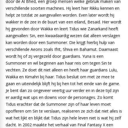
door de Al Bhed, een groep mensen welke gebruik maken van
verschillende soorten machines. Hij leert hier Rikku kennen en
helpt ze totdat ze aangevallen worden. Even later wordt hij
wakker in de zee in de buurt van een eiland, Besaid. Hier wordt
hij gevonden door Wakka en leert Tidus wie Zanarkand heeft
aangevallen: Sin, een kwaadaardig wezen dat alleen verslagen
kan worden door een Summoner. Die krijgt hierbij hulp van
verschillende Aeons zoals Ifrit, Shiva en Bahamut. Daarnaast
wordt hij of zij vergezeld door guardians. Yuna is een
Summoner en wil beginnen aan haar reis om tegen Sin te
vechten. Ze doet dit niet alleen en heeft haar guardians Lulu,
Wakka en Kimahri bij haar. Tidus besluit om met ze mee te
gaan en uiteindelijk blijft hij bij hen tot het einde van de game.
Je bent dan zo ongeveer veertig uur verder en in deze tijd zijn
er aardig wat ups en downs voor de personages. Zo komt
Tidus erachter dat de Summoner zijn of haar leven moet
opofferen om Sin te verslaan, realiseren ze zich dat niet alles is
wat het lijkt en blijkt dat Tidus zijn hele leven niet is wat hij zelf
dacht. In 2002 maakte het verhaal van Final Fantasy X een