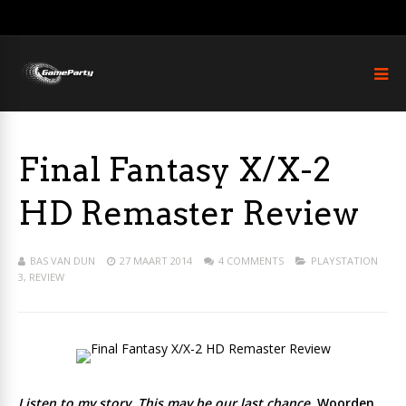
Final Fantasy X/X-2
HD Remaster Review
BAS VAN DUN
27 MAART 2014
4 COMMENTS
PLAYSTATION
3
,
REVIEW
Listen to my story. This may be our last chance
. Woorden