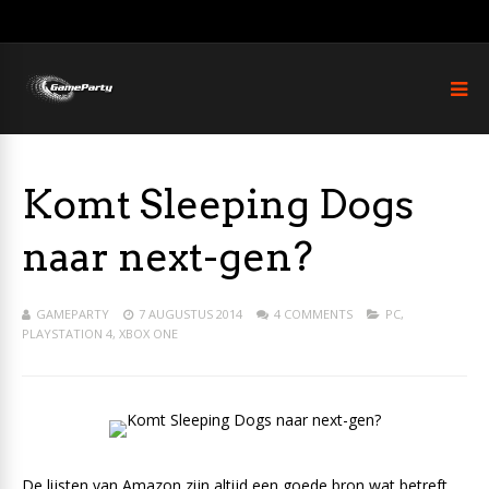
Komt Sleeping Dogs
naar next-gen?
GAMEPARTY
7 AUGUSTUS 2014
4 COMMENTS
PC
,
PLAYSTATION 4
,
XBOX ONE
De lijsten van Amazon zijn altijd een goede bron wat betreft