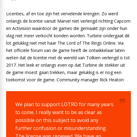
Licenties, af en toe zijn het vervelende krengen. Zo werd
onlangs de licentie vanuit Marvel niet verlengd richting Capcom
en Activision waardoor de games die gemaakt zijn onder hun
vlag niet meer verkocht konden worden. Turbine ondergaat dit
lot gelukkig niet met haar The Lord of The Rings Online. Via
het officiële forum van de game heeft de ontwikkelaar laten
weten dat de licentie met de wereld van Tolkien verlengd is tot
2017. Het leek er onlangs even op dat Turbine de stekker uit
de game moest gaan trekken, maar gelukkig is er nog een
toekomst voor de game. Community manager Rick Heaton:
We plan to support LOTRO for many years
to come. I really want to be as clear as
possible on this subject to avoid any
further confusion or misunderstanding.
The license was renewed. We have an