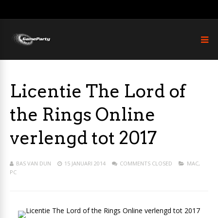
Licentie The Lord of
the Rings Online
verlengd tot 2017
BAS VAN DUN
15 JANUARI 2014
COMMENTS CLOSED
MAC
,
PC