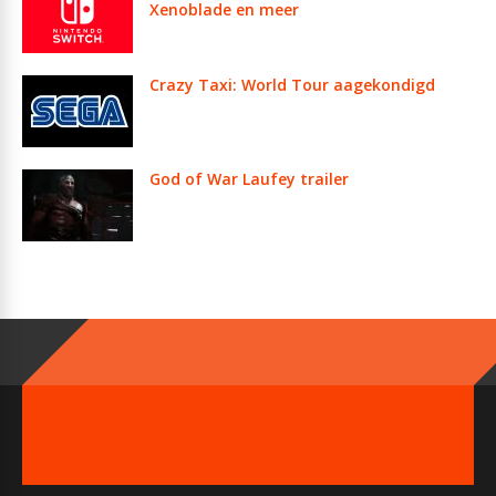
Xenoblade en meer
Crazy Taxi: World Tour aagekondigd
God of War Laufey trailer