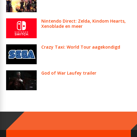
Nintendo Direct: Zelda, Kindom Hearts,
Xenoblade en meer
Crazy Taxi: World Tour aagekondigd
God of War Laufey trailer