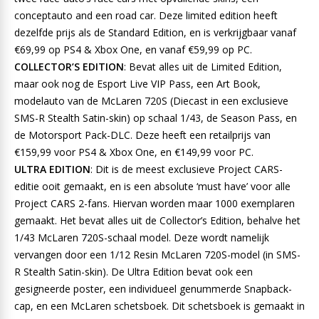
conceptauto and een road car. Deze limited edition heeft
dezelfde prijs als de Standard Edition, en is verkrijgbaar vanaf
€69,99 op PS4 & Xbox One, en vanaf €59,99 op PC.
COLLECTOR’S EDITION
: Bevat alles uit de Limited Edition,
maar ook nog de Esport Live VIP Pass, een Art Book,
modelauto van de McLaren 720S (Diecast in een exclusieve
SMS-R Stealth Satin-skin) op schaal 1/43, de Season Pass, en
de Motorsport Pack-DLC. Deze heeft een retailprijs van
€159,99 voor PS4 & Xbox One, en €149,99 voor PC.
ULTRA EDITION
: Dit is de meest exclusieve Project CARS-
editie ooit gemaakt, en is een absolute ‘must have’ voor alle
Project CARS 2-fans. Hiervan worden maar 1000 exemplaren
gemaakt. Het bevat alles uit de Collector’s Edition, behalve het
1/43 McLaren 720S-schaal model. Deze wordt namelijk
vervangen door een 1/12 Resin McLaren 720S-model (in SMS-
R Stealth Satin-skin). De Ultra Edition bevat ook een
gesigneerde poster, een individueel genummerde Snapback-
cap, en een McLaren schetsboek. Dit schetsboek is gemaakt in