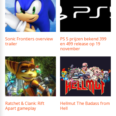
Sonic Frontiers overview
PS 5 prijzen bekend 399
trailer
en 499 release op 19
november
Ratchet & Clank: Rift
Hellmut The Badass from
Apart gameplay
Hell