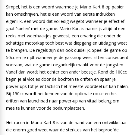
Simpel, het is een woord waarmee je Mario Kart 8 op papier
kan omschrijven, het is een woord van eerste indrukken
eigenlijk, een woord dat volledig wegebt wanneer je effectief
gaat ‘spelen’ met de game. Mario Kart is namelijk altijd al een
reeks met weerhaakjes geweest, een ervaring die onder de
schattige motorkap toch best wat diepgang en uitdaging weet
te brengen. De regels zijn dan ook duidelijk. Speel de game op
50cc en je rijdt wanneer je de gasknop weet zitten consequent
vooraan, wat de game toegankelijk maakt voor de jongsten.
Vanaf dan wordt het echter een ander beestje. Rond de 100cc
begin je al vlotjes door de bochten te driften en spaar je
power-ups tot je er tactisch het meeste voordeel uit kan halen.
Bij 150cc wordt het kennen van de optimale route en het
driften van launchpad naar power-up van vitaal belang om
mee te kunnen voor de podiumplaatsen.
Het racen in Mario Kart 8 is van de hand van een ontwikkelaar
die enorm goed weet waar de sterktes van het beproefde