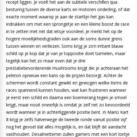
recept liggen. Je voelt het aan de subtiele verschillen qua
besturing tussen de diverse karts en motoren onderling, of dat
exacte moment waarop je aan de startlijn het gas kan
indrukken om met een sprongetje en een kleine boost de race
in te zetten met net dat ietsje voordeel. Je merkt het op de
hogere moeilijkheidsgraden ook aan de soms dunne grens
tussen winnen en verliezen. Soms krijg je zo’n irritant blauw
schild op je kop dat je van je toppositie doet tuimelen, maar
tegelijk kan het zo maar even dat je drie
prestatiebevorderende mushrooms krijgt die je achteraan het
peleton opnieuw een kans op de prijzen bezorgt. Achter de
schermen wordt constant gewikt en gewogen welke items de
races spannend kunnen houden, wat kan frustreren wanneer
je eerst een schild en daarna een boemerang tegen je smoel
krijgt, maar nooit oneerlijk is omdat je zelf net zo bevoordeeld
wordt wanneer je in achterliggende positie bent. In Mario Kart
8 krijg je zelfs halverwege de tweede ronde vanuit positie vijf
nog het gevoel dat alles mogelijk is, en dat blijft de aandacht
vasthouden. Desalniettemin zullen gamers met een kort lontje