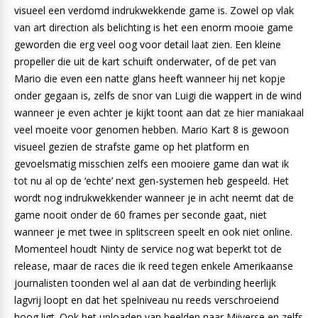
visueel een verdomd indrukwekkende game is. Zowel op vlak
van art direction als belichting is het een enorm mooie game
geworden die erg veel oog voor detail laat zien. Een kleine
propeller die uit de kart schuift onderwater, of de pet van
Mario die even een natte glans heeft wanneer hij net kopje
onder gegaan is, zelfs de snor van Luigi die wappert in de wind
wanneer je even achter je kijkt toont aan dat ze hier maniakaal
veel moeite voor genomen hebben. Mario Kart 8 is gewoon
visueel gezien de strafste game op het platform en
gevoelsmatig misschien zelfs een mooiere game dan wat ik
tot nu al op de ‘echte’ next gen-systemen heb gespeeld. Het
wordt nog indrukwekkender wanneer je in acht neemt dat de
game nooit onder de 60 frames per seconde gaat, niet
wanneer je met twee in splitscreen speelt en ook niet online.
Momenteel houdt Ninty de service nog wat beperkt tot de
release, maar de races die ik reed tegen enkele Amerikaanse
journalisten toonden wel al aan dat de verbinding heerlijk
lagvrij loopt en dat het spelniveau nu reeds verschroeiend
hoog ligt. Ook het uploaden van beelden naar Miiverse en zelfs