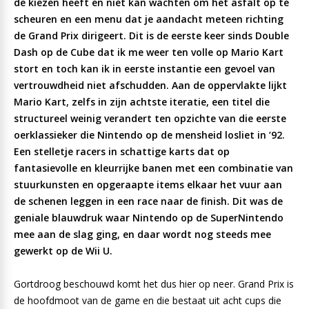
de kiezen heeft en niet kan wachten om het asfalt op te
scheuren en een menu dat je aandacht meteen richting
de Grand Prix dirigeert. Dit is de eerste keer sinds Double
Dash op de Cube dat ik me weer ten volle op Mario Kart
stort en toch kan ik in eerste instantie een gevoel van
vertrouwdheid niet afschudden. Aan de oppervlakte lijkt
Mario Kart, zelfs in zijn achtste iteratie, een titel die
structureel weinig verandert ten opzichte van die eerste
oerklassieker die Nintendo op de mensheid losliet in ’92.
Een stelletje racers in schattige karts dat op
fantasievolle en kleurrijke banen met een combinatie van
stuurkunsten en opgeraapte items elkaar het vuur aan
de schenen leggen in een race naar de finish. Dit was de
geniale blauwdruk waar Nintendo op de SuperNintendo
mee aan de slag ging, en daar wordt nog steeds mee
gewerkt op de Wii U.
Gortdroog beschouwd komt het dus hier op neer. Grand Prix is
de hoofdmoot van de game en die bestaat uit acht cups die