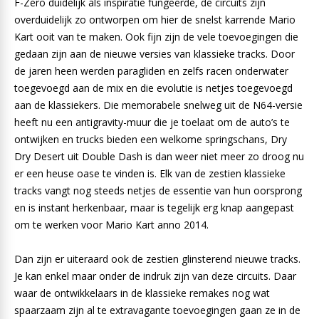
F-Zero duidelijk als inspiratie fungeerde, de circuits zijn
overduidelijk zo ontworpen om hier de snelst karrende Mario
Kart ooit van te maken. Ook fijn zijn de vele toevoegingen die
gedaan zijn aan de nieuwe versies van klassieke tracks. Door
de jaren heen werden paragliden en zelfs racen onderwater
toegevoegd aan de mix en die evolutie is netjes toegevoegd
aan de klassiekers. Die memorabele snelweg uit de N64-versie
heeft nu een antigravity-muur die je toelaat om de auto’s te
ontwijken en trucks bieden een welkome springschans, Dry
Dry Desert uit Double Dash is dan weer niet meer zo droog nu
er een heuse oase te vinden is. Elk van de zestien klassieke
tracks vangt nog steeds netjes de essentie van hun oorsprong
en is instant herkenbaar, maar is tegelijk erg knap aangepast
om te werken voor Mario Kart anno 2014.
Dan zijn er uiteraard ook de zestien glinsterend nieuwe tracks.
Je kan enkel maar onder de indruk zijn van deze circuits. Daar
waar de ontwikkelaars in de klassieke remakes nog wat
spaarzaam zijn al te extravagante toevoegingen gaan ze in de