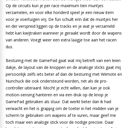
Op de circuits kun je per race maximum tien muntjes
verzamelen, en voor elke honderd speel je een nieuw item
voor je voertuigen vrij. De fun schuilt erin dat de muntjes her
en der verspreid liggen op de tracks en je wat je verzameld
hebt kan kwijtraken wanneer je geraakt wordt door de wapens
van anderen. Voegt weer een extra laagje toe aan het racen
dus.
Besturing met de GamePad gaat wat mij betreft van een leien
dakje, de layout van de knoppen en de analoge sticks gaat mij
persoonlijk zelfs iets beter af dan de besturing met Wiimote en
Nunchuck die ook ondersteund worden, net als de pro-
controller uiteraard. Mocht je echt willen, dan kan je ook
motion-sensing hanteren en via een druk op de knop je
GamePad gebruiken als stuur. Dat werkt beter dan ik had
verwacht en het is grappig om de toeter in het midden van je
scherm te gebruiken om wapens af te vuren, maar geef me
toch maar een analoge stick voor de nodige precisie. Daar