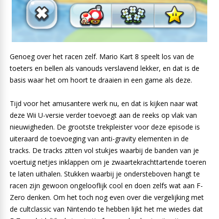
Genoeg over het racen zelf. Mario Kart 8 speelt los van de
toeters en bellen als vanouds verslavend lekker, en dat is de
basis waar het om hoort te draaien in een game als deze.
Tijd voor het amusantere werk nu, en dat is kijken naar wat
deze Wii U-versie verder toevoegt aan de reeks op vlak van
nieuwigheden. De grootste trekpleister voor deze episode is
uiteraard de toevoeging van anti-gravity elementen in de
tracks. De tracks zitten vol stukjes waarbij de banden van je
voertuig netjes inklappen om je zwaartekrachttartende toeren
te laten uithalen. Stukken waarbij je ondersteboven hangt te
racen zijn gewoon ongelooflijk cool en doen zelfs wat aan F-
Zero denken. Om het toch nog even over die vergelijking met
de cultclassic van Nintendo te hebben lijkt het me wiedes dat