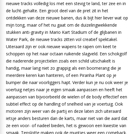
nieuwe tracks volledig los met een stevig te land, ter zee en in
de lucht-gehalte. Een groot deel van de pret zit in het
ontdekken van deze nieuwe banen, dus ik bijt hier liever wat op
mijn tong, maar of het nu gaat om de duizelingwekkende
stukken anti-gravity in Mario Kart Stadium of de glijbanen in
Water Park, de nieuwe tracks zitten vol creatief spektakel.
Uiteraard zijn er ook nieuwe wapens te rapen om keet te
schoppen op het naar octaan ruikende slagveld. Een schokgolf
die naderende projectielen zoals een schild uitschakelt is
handig, maar lang niet zo grappig als een boomerang die je
meerdere keren kan hanteren, of een Piranha Plant op je
bumper die naar voorliggers hapt. Verder kun je nu ook weer je
voertuig netjes naar je eigen smaak aanpassen en heeft het
aanpassen van bijvoorbeeld de wielen of de body effectief een
subtiel effect op de handling of snelheid van je voertuig. Ook
motoren zijn weer van de partij en deze laten zich uiteraard
ietsje anders besturen dan de karts, maar niet van die aard dat
ze een voor- of nadeel bieden, het is gewoon een kwestie van
smaak. Tenslotte maken ook de muntjes weer een comeback.