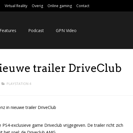
e
Virtual Reality
Overig
Online gaming
Contact
Features
Podcast
GPN Video
euwe trailer DriveClub
PLAYSTATION 4
e PS4-exclusieve game Driveclub vrijgegeven. De trailer richt zich
 het spel: de Driveclub AMG.