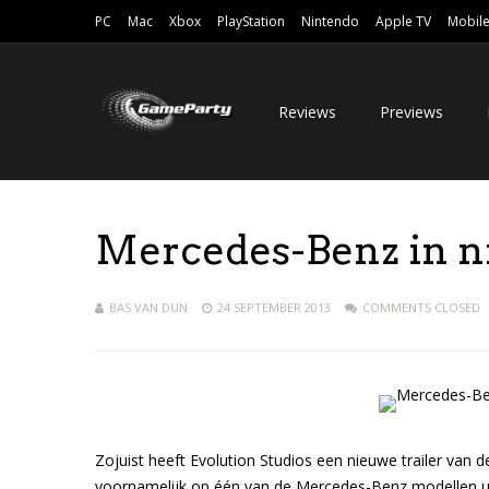
PC
Mac
Xbox
PlayStation
Nintendo
Apple TV
Mobil
Reviews
Previews
Mercedes-Benz in ni
BAS VAN DUN
24 SEPTEMBER 2013
COMMENTS CLOSED
Zojuist heeft Evolution Studios een nieuwe trailer van d
voornamelijk op één van de Mercedes-Benz modellen uit