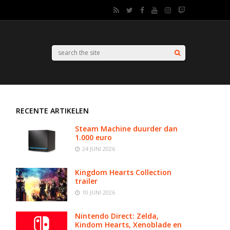
RECENTE ARTIKELEN
Steam Machine duurder dan
1.000 euro
24 JUNI 2026
Kingdom Hearts Collection
trailer
10 JUNI 2026
Nintendo Direct: Zelda,
Kindom Hearts, Xenoblade en