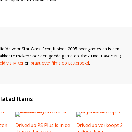
liefde voor Star Wars. Schrijft sinds 2005 over games en is een
Wakker te maken voor een goede game op Xbox Live (Havoc NL)
ld via Mixer
en
praat over films op Letterboxd
.
lated Items
rgen
Driveclub PS Plus is in de
Driveclub verkoopt 2
'laatste fase van
miljoen keer