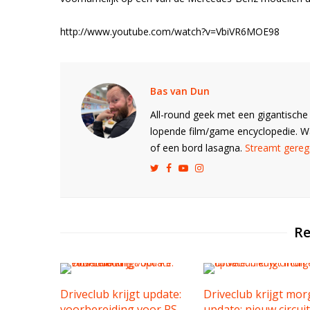
http://www.youtube.com/watch?v=VbiVR6MOE98
Bas van Dun
All-round geek met een gigantische 
lopende film/game encyclopedie. 
of een bord lasagna.
Streamt gerege
Re
Driveclub krijgt update:
Driveclub krijgt mo
voorbereiding voor PS
update: nieuw circuit