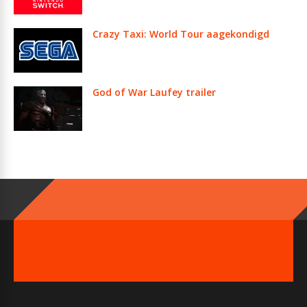
Crazy Taxi: World Tour aagekondigd
God of War Laufey trailer