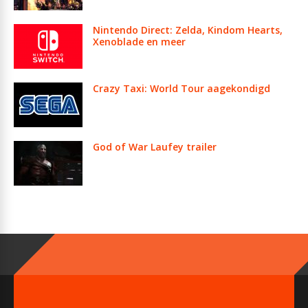
Nintendo Direct: Zelda, Kindom Hearts,
Xenoblade en meer
Crazy Taxi: World Tour aagekondigd
God of War Laufey trailer