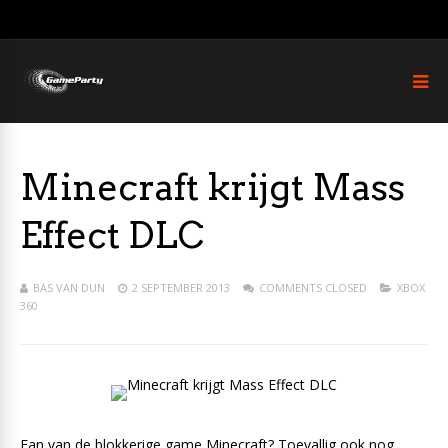
Minecraft krijgt Mass
Effect DLC
BAS VAN DUN
2 SEPTEMBER 2013
COMMENTS CLOSED
XBOX
360
Fan van de blokkerige game Minecraft? Toevallig ook nog