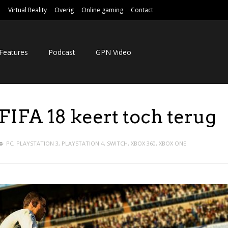
e
Virtual Reality
Overig
Online gaming
Contact
Features
Podcast
GPN Video
IFA 18 keert toch terug
PC
,
PLAYSTATION 3
,
PLAYSTATION 4
,
SWITCH
,
XBOX 360
,
XBOX ONE