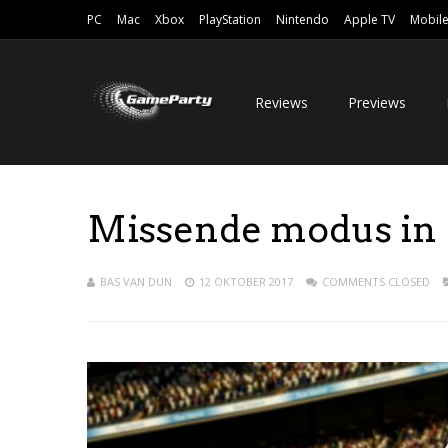
PC
Mac
Xbox
PlayStation
Nintendo
Apple TV
Mobil
Reviews
Previews
Missende modus in F
BAS VAN DUN
12 OKTOBER 2017
COMMENTS CLOSED