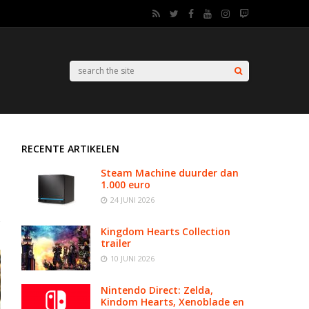
RECENTE ARTIKELEN
Steam Machine duurder dan
1.000 euro
24 JUNI 2026
Kingdom Hearts Collection
trailer
10 JUNI 2026
Nintendo Direct: Zelda,
Kindom Hearts, Xenoblade en