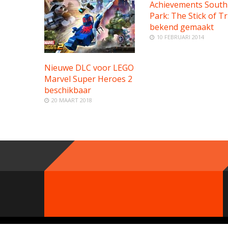
Achievements South
Park: The Stick of T
bekend gemaakt
10 FEBRUARI 2014
Nieuwe DLC voor LEGO
Marvel Super Heroes 2
beschikbaar
20 MAART 2018