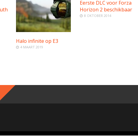
Eerste DLC voor Forza
ruth
Horizon 2 beschikbaar
8 OKTOBER 2014
Halo infinite op E3
4 MAART 2019