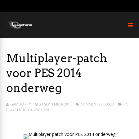
Multiplayer-patch
voor PES 2014
onderweg
GAMEPARTY
21 SEPTEMBER 2013
COMMENTS CLOSED
PC
,
PLAYSTATION 3
,
XBOX 360