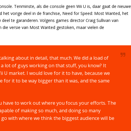
onsole. Tenminste, als die console geen Wii U is, daar gaat de nieuwe
d het vorige deel in de franchise, Need for Speed: Most Wanted, het
deel te garanderen. Volgens games director Craig Sullivan van
in die versie van Most Wanted gestoken, maar vielen de
e talking about in detail, that much. We did a load of
a lot of guys working on that stuff, you know? It
Wii U market. I would love for it to have, because we
ove for it to be way bigger than it was, and the same
u have to work out where you focus your efforts. The
capable of making so much, and doing so many
 go with where we think the biggest audience will be