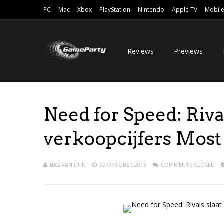
PC
Mac
Xbox
PlayStation
Nintendo
Apple TV
Mobil
Reviews
Previews
Need for Speed: Riva
verkoopcijfers Mos
BAS VAN DUN
22 OKTOBER 2013
COMMENTS CLOSED