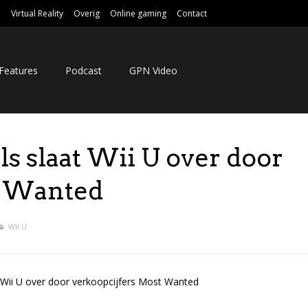
e
Virtual Reality
Overig
Online gaming
Contact
Features
Podcast
GPN Video
ls slaat Wii U over door
t Wanted
WII U