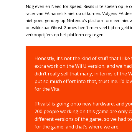
Nog even en Need for Speed: Rivals is te spelen op je c
racer van EA namelijk niet op uitkomen. Volgens EA dee
niet goed genoeg op Nintendo’s platform om een nieuw 
ontwikkelaar Ghost Games heeft men veel tijd en geld 
verkoopcijfers op het platform erg tegen.
Honestly, it’s not the kind of stuff that I lik
extra work on the Wii U version, and we had 
didn’t really sell that many, in terms of the 
put so much effort into that, trust me. I’d l
for the Vita.
[Rivals] is going onto new hardware, and yo
200 people working on this game are only 
different versions of the game, so we had to
for the game, and that’s where we are.