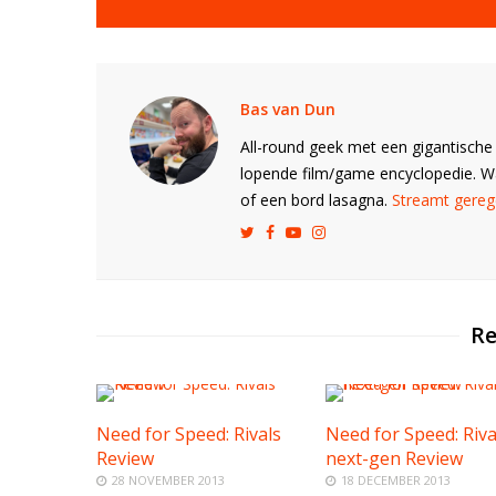
Bas van Dun
All-round geek met een gigantische 
lopende film/game encyclopedie. 
of een bord lasagna.
Streamt gerege
Re
Need for Speed: Rivals
Need for Speed: Riva
Review
next-gen Review
28 NOVEMBER 2013
18 DECEMBER 2013