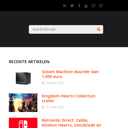
RECENTE ARTIKELEN
Steam Machine duurder dan
1.000 euro
24 JUNI 2026
Kingdom Hearts Collection
trailer
10 JUNI 2026
Nintendo Direct: Zelda,
Kindom Hearts, Xenoblade en