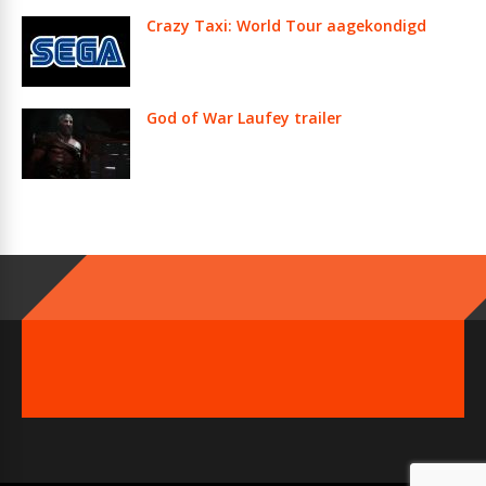
Crazy Taxi: World Tour aagekondigd
God of War Laufey trailer