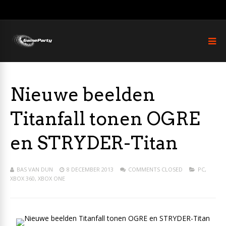
Nieuwe beelden
Titanfall tonen OGRE
en STRYDER-Titan
BAS VAN DUN
8 DECEMBER 2013
COMMENTS CLOSED
PC
,
XBOX 360
,
XBOX ONE