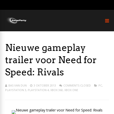
Nieuwe gameplay
trailer voor Need for
Speed: Rivals
BAS VAN DUN
3 OKTOBER 2013
COMMENTS CLOSED
PC
,
PLAYSTATION 3
,
PLAYSTATION 4
,
XBOX 360
,
XBOX ONE