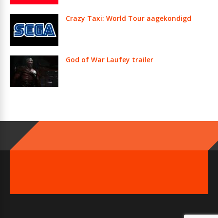
Crazy Taxi: World Tour aagekondigd
God of War Laufey trailer