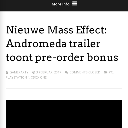
More Info
Nieuwe Mass Effect:
Andromeda trailer
toont pre-order bonus
GAMEPARTY
3 FEBRUARI 2017
COMMENTS CLOSED
PC
,
PLAYSTATION 4
,
XBOX ONE