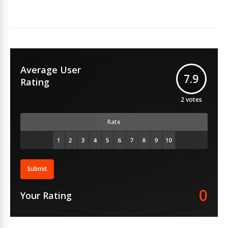
Average User
7.9
Rating
2
votes
Rate
Submit
0
Your Rating