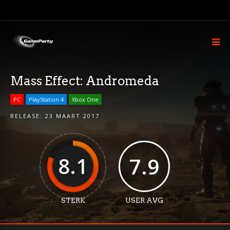
Mass Effect: Andromeda
PC
PlayStation 4
Xbox One
RELEASE:
23 MAART 2017
8.1
7.9
STERK
USER AVG