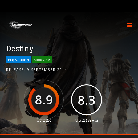
Destiny
PlayStation 4
Xbox One
RELEASE:
9 SEPTEMBER 2014
8.9
8.3
STERK
USER AVG