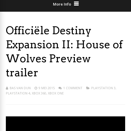
More Info
Officiële Destiny
Expansion II: House of
Wolves Preview
trailer
BAS VAN DUN
9 MEI 2015
1 COMMENT
PLAYSTATION 3
,
PLAYSTATION 4
,
XBOX 360
,
XBOX ONE