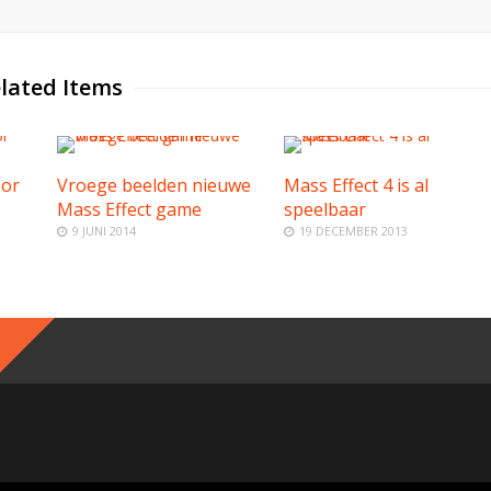
lated Items
oor
Vroege beelden nieuwe
Mass Effect 4 is al
Mass Effect game
speelbaar
9 JUNI 2014
19 DECEMBER 2013