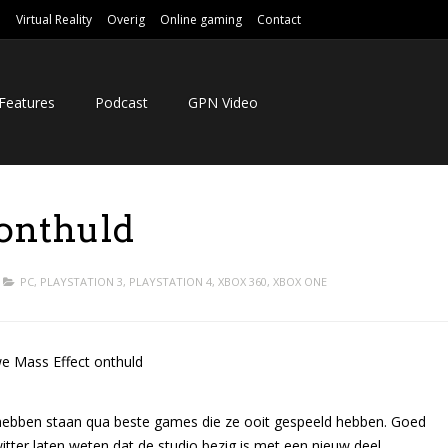
e
Virtual Reality
Overig
Online gaming
Contact
Features
Podcast
GPN Video
 onthuld
PC
,
PLAYSTATION 3
,
PLAYSTATION 4
,
XBOX 360
,
XBOX ONE
n hebben staan qua beste games die ze ooit gespeeld hebben. Goed
ter laten weten dat de studio bezig is met een nieuw deel.