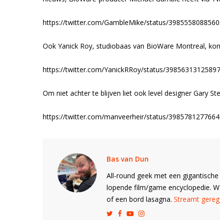
https://twitter.com/GambleMike/status/398555808856
Ook Yanick Roy, studiobaas van BioWare Montreal, kon h
https://twitter.com/YanickRRoy/status/3985631312589
Om niet achter te blijven liet ook level designer Gary St
https://twitter.com/manveerheir/status/398578127766
Bas van Dun
All-round geek met een gigantische 
lopende film/game encyclopedie. 
of een bord lasagna.
Streamt gerege