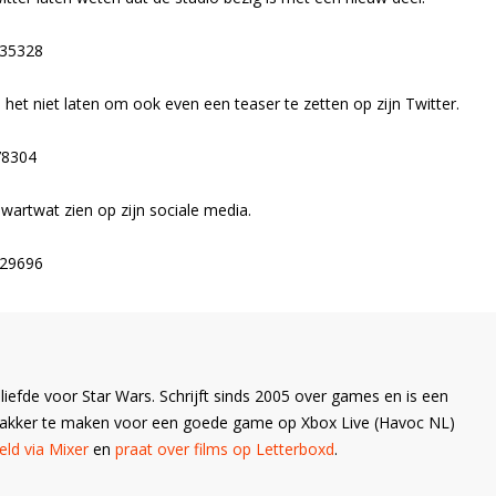
035328
et niet laten om ook even een teaser te zetten op zijn Twitter.
78304
ewartwat zien op zijn sociale media.
429696
liefde voor Star Wars. Schrijft sinds 2005 over games en is een
Wakker te maken voor een goede game op Xbox Live (Havoc NL)
ld via Mixer
en
praat over films op Letterboxd
.