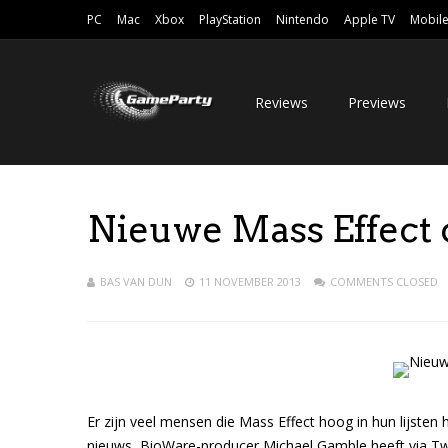
PC
Mac
Xbox
PlayStation
Nintendo
Apple TV
Mobil
Reviews
Previews
Nieuwe Mass Effect
BAS VAN DUN
11 NOVEMBER 2013
COMMENTS CLOSED
Er zijn veel mensen die Mass Effect hoog in hun lijste
nieuws, BioWare-producer Michael Gamble heeft via Twit