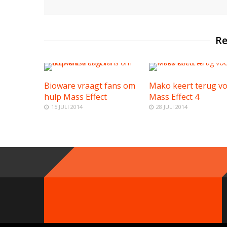
Re
Bioware vraagt fans om
Mako keert terug v
hulp Mass Effect
Mass Effect 4
15 JULI 2014
28 JULI 2014