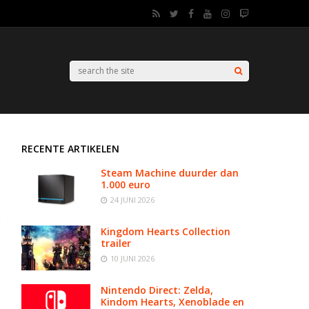
RECENTE ARTIKELEN
Steam Machine duurder dan
1.000 euro
24 JUNI 2026
Kingdom Hearts Collection
trailer
10 JUNI 2026
Nintendo Direct: Zelda,
Kindom Hearts, Xenoblade en