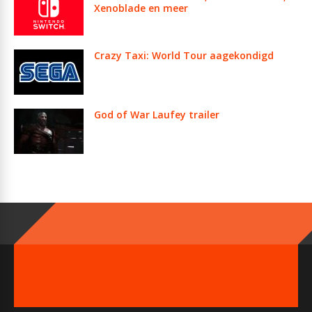
Xenoblade en meer
Crazy Taxi: World Tour aagekondigd
God of War Laufey trailer