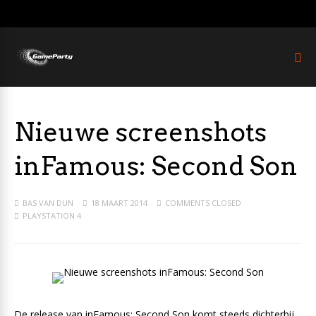
Nieuwe screenshots
inFamous: Second Son
BAS VAN DUN
18 MAART 2014
COMMENTS CLOSED
PLAYSTATION 4
De release van inFamous: Second Son komt steeds dichterbij