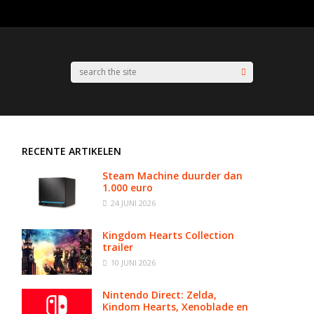
RECENTE ARTIKELEN
Steam Machine duurder dan
1.000 euro
24 JUNI 2026
Kingdom Hearts Collection
trailer
10 JUNI 2026
Nintendo Direct: Zelda,
Kindom Hearts, Xenoblade en