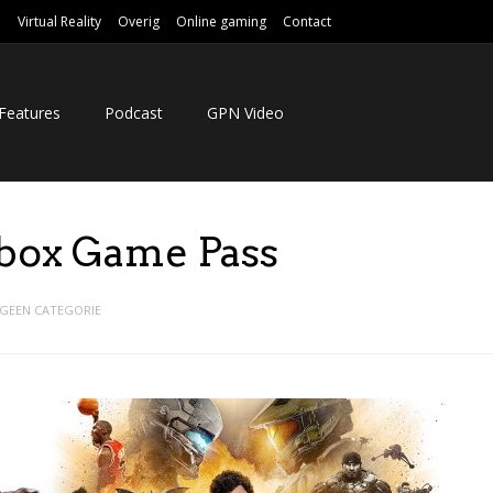
e
Virtual Reality
Overig
Online gaming
Contact
Features
Podcast
GPN Video
Xbox Game Pass
GEEN CATEGORIE