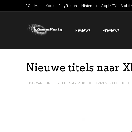
PC
Mac
Xbox
PlayStation
Nintendo
Apple TV
Mobil
Reviews
Previews
Nieuwe titels naar 
BAS VAN DUN
26 FEBRUARI 2018
COMMENTS CLOSED